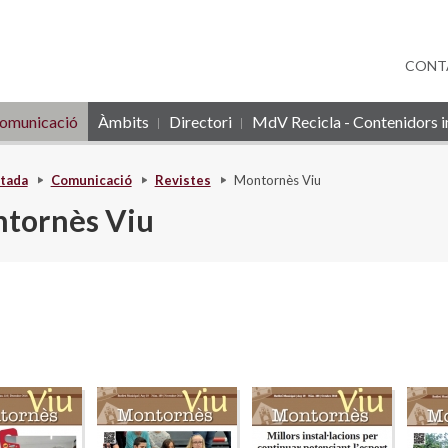
CONT
omunicació
Àmbits
Directori
MdV Recicla - Contenidors in
tada
Comunicació
Revistes
Montornès Viu
tornès Viu