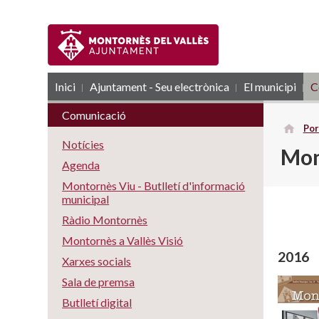
Inici
Ajuntament - Seu electrònica
RSS
El municipi
C
Comunicació
Por
Notícies
Mon
Agenda
Montornès Viu - Butlletí d'informació
municipal
Ràdio Montornès
Montornès a Vallès Visió
2016
Xarxes socials
Sala de premsa
Butlletí digital