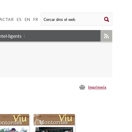
ACTAR
|
ES
|
EN
|
FR
tel·ligents
Imprimeix