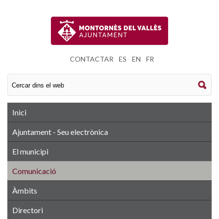
CONTACTAR
|
ES
|
EN
|
FR
Inici
Ajuntament - Seu electrònica
El municipi
Comunicació
Àmbits
Directori