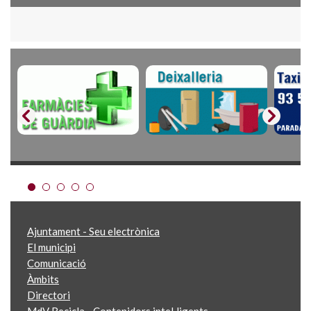
Ajuntament - Seu electrònica
El municipi
Comunicació
Àmbits
Directori
MdV Recicla - Contenidors intel·ligents