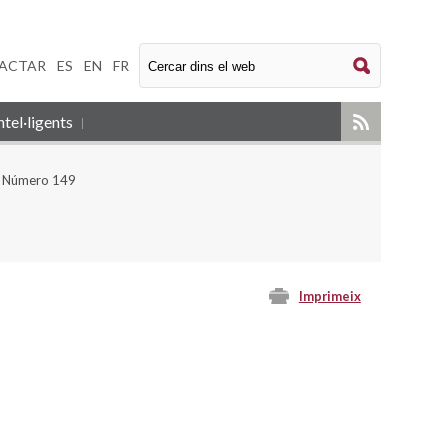
ACTAR
|
ES
|
EN
|
FR
tel·ligents
- Número 149
Imprimeix