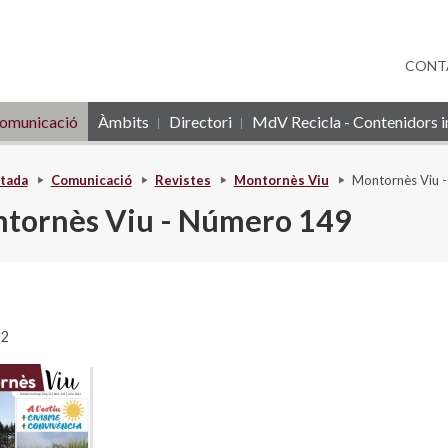
CONT
omunicació
Àmbits
Directori
MdV Recicla - Contenidors in
tada
Comunicació
Revistes
Montornès Viu
Montornès Viu 
tornès Viu - Número 149
22