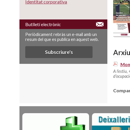
Identitat corporativa
Butlletí electrònic
Periòdicament rebràs un e-mail amb un
resum del que es publica en aquest web.
Arxiu
Subscriure's
Mont
A l’estiu
d’ocupaci
Compart