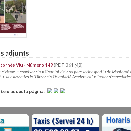
s adjunts
ornès Viu - Número 149
(PDF, 3,61
MB
)
, + civisme, + convivencia • Gaudint del nou parc socioesportiu de Montornès
ó • Ja està activa la “Dimensió Orientació Acadèmica” • Tardor d’espectacles
eix aquesta pàgina: