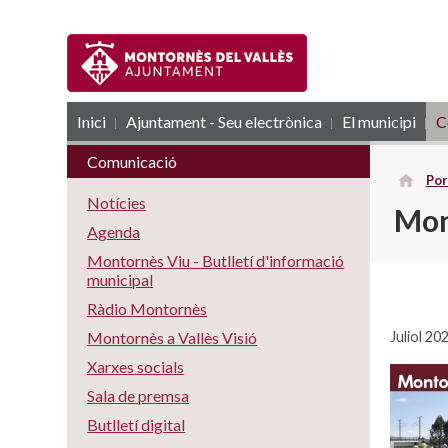
Inici
Ajuntament - Seu electrònica
RSS
El municipi
C
Comunicació
Por
Notícies
Mon
Agenda
Montornès Viu - Butlletí d'informació
municipal
Ràdio Montornès
Juliol 20
Montornès a Vallès Visió
Xarxes socials
Sala de premsa
Butlletí digital