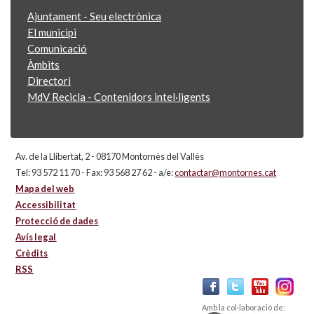
Ajuntament - Seu electrònica
El municipi
Comunicació
Àmbits
Directori
MdV Recicla - Contenidors intel·ligents
Av. de la Llibertat, 2 - 08170 Montornès del Vallès
Tel: 93 572 11 70 - Fax: 93 568 27 62 - a/e:
contactar@montornes.cat
Mapa del web
Accessibilitat
Protecció de dades
Avís legal
Crèdits
RSS
Amb la col·laboració de: