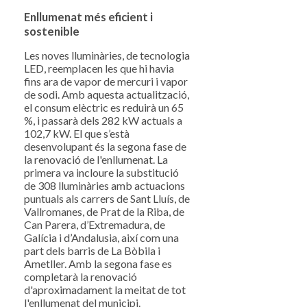
Enllumenat més eficient i
sostenible
Les noves lluminàries, de tecnologia
LED, reemplacen les que hi havia
fins ara de vapor de mercuri i vapor
de sodi. Amb aquesta actualització,
el consum elèctric es reduirà un 65
%, i passarà dels 282 kW actuals a
102,7 kW. El que s’està
desenvolupant és la segona fase de
la renovació de l'enllumenat. La
primera va incloure la substitució
de 308 lluminàries amb actuacions
puntuals als carrers de Sant Lluís, de
Vallromanes, de Prat de la Riba, de
Can Parera, d’Extremadura, de
Galícia i d’Andalusia, així com una
part dels barris de La Bòbila i
Ametller. Amb la segona fase es
completarà la renovació
d'aproximadament la meitat de tot
l'enllumenat del municipi.