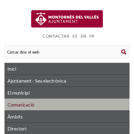
CONTACTAR
|
ES
|
EN
|
FR
Inici
Ajuntament - Seu electrònica
El municipi
Comunicació
Àmbits
Directori