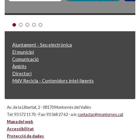
Ajuntament - Seu electrònica
El municipi
Comunicació
Àmbits
Directori
MdV Recicla - Contenidors intel·ligents
Av. de la Llibertat, 2 - 08170 Montornès del Vallès
Tel: 93 572 11 70 - Fax: 93 568 27 62 - a/e:
contactar@montornes.cat
Mapa del web
Accessibilitat
Protecció de dades