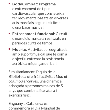
BodyCombat
: Programa
d’entrenament de tipus
cardiovascular que consisteix a
fer moviments basats en diverses
arts marcials seguint el ritme
d’una base musical.
Entrenament funcional
: Circuit
d’exercicis marcats realitzats en
períodes curts de temps.
Mou-te
: Activitat coreografiada
amb suport musical que té com a
objectiu entrenar la resistència
aeròbica mitjançant el ball.
Simultàniament, l’equip de la
Biblioteca oferirà l’activitat
Mou el
cos, mou el cervell
,
una dinàmica
adreçada a persones majors de 5
anys que combina literatura i
exercici físic.
Enguany a Catalunya es
commemora el Dia Mundial de