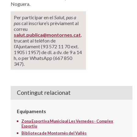
Noguera.
Per participar en el
Salut, pas a
pas
cal inscriure’s prèviament al
correu
salut.publica@montornes.cat
,
trucant al telèfon de
l’Ajuntament (93 572 11 70 ext.
1905 i 1957) de dl. a dv. de 9 a 14
h, o per WhatsApp (667 850
347).
Contingut relacionat
Equipaments
Zona Esportiva Municipal Les Vernedes - Complex
Esportiu
Biblioteca de Montornès del Vallès