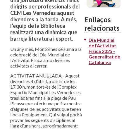
una jornada d’exercicis físics
dirigits per professionals del
CEM Les Vernedes aquest
Enllaços
divendres a la tarda. A més,
l’equip de la Biblioteca
relacionats
realitzarà una dinàmica que
barreja literatura i esport.
Dia Mundial
de l'Activitat
Un any més, Montornès se suma a la
Física 2025 -
celebració del Dia Mundial de
Generalitat de
l’Activitat Física amb diverses
Catalunya
activitats al carrer.
ACTIVITAT ANUL·LADA - Aquest
divendres 4 d’abril, a partir de les
17.30 h, monitors/es del Complex
Esportiu Municipal Les Vernedes es
traslladaran fins a la plaça de Pau
Picasso per oferir una petita mostra
d’algunes de les activitats que tenen
lloc a l’equipament. Qui vulgui podrà
provar les següents disciplines al
llarg d’una hora, aproximadament: