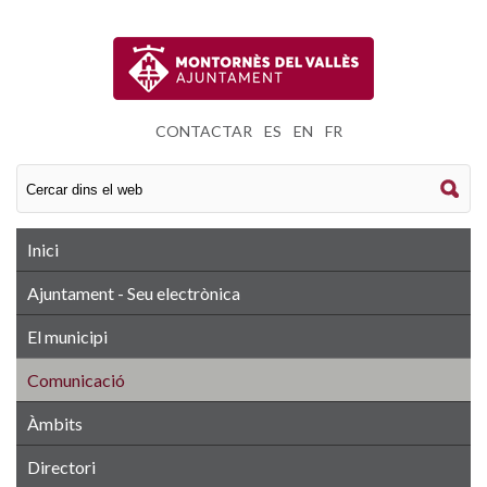
CONTACTAR
|
ES
|
EN
|
FR
Inici
Ajuntament - Seu electrònica
El municipi
Comunicació
Àmbits
Directori