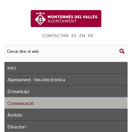
CONTACTAR
|
ES
|
EN
|
FR
Inici
Ajuntament - Seu electrònica
El municipi
Comunicació
Àmbits
Directori