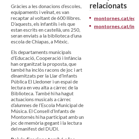
relacionats
Gràcies a les donacions d’escoles,
equipaments i veïnat, es van
recaptar al voltant de 600 llibres.
montornes.cat/edu
D’aquests, els infantils i els que
montornes.cat/infa
estan escrits en castellà, uns 250,
seran enviats a la biblioteca d’una
escola de Chiapas, a Mèxic.
Els departaments municipals
d’Educació, Cooperació i Infància
han organitzat la proposta, que
també ha inclòs racons de joc i art
dinamitzats per la Llar d’Infants
Pública El Lledoner i un espai de
lectura en veu alta a càrrec de la
Biblioteca. També hi ha hagut
actuacions musicals a càrrec
d’alumnes de l’Escola Municipal de
Música. El Consell d’Infants de
Montornès hi ha participat amb un
joc de memòria gegant i la lectura
del manifest del DUDI.