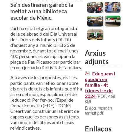
Se’n destinaran gairebé la
meitat a una biblioteca
escolar de Mèxic.
L’art ha estat el gran protagonista
de la celebració del Dia Universal
dels Drets dels Infants (DUDI)
d’aquest any al municipi. El 23 de
novembre, durant tot el matí, unes
Arxius
400 persones es van apropar a la
adjunts
plaça de Pau Picasso per participar
en una jornada d’activitats familiars.
Eduquem i
A través de les propostes, els i les
gaudim en
participants van reflexionar sobre
família - 4t
els drets de tots els infants que hi ha
trimestre de
arreu del món, especialment el de
2024
(PDF, 468
l’educació. Per fer-ho, l’Espai de
kB
)
Debat Educatiu (EDE) i l’ONG
El document en
Creart van construir un laberint de
format pdf.
capses que les persones assistents
van omplir de llibres amb frases
Enllaços
reivindicatives.