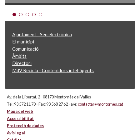
Ajuntament - Seu electrònica
El municipi
Comunicació
Àmbits
Directori
MdV Recicla - Contenidors intel·ligents
Av. de la Llibertat, 2 - 08170 Montornès del Vallès
Tel: 93 572 11 70 - Fax: 93 568 27 62 - a/e:
contactar@montornes.cat
Mapa del web
Accessibilitat
Protecció de dades
Avís legal
Crèdits