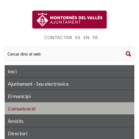
CONTACTAR
|
ES
|
EN
|
FR
Inici
Ajuntament - Seu electrònica
El municipi
Comunicació
Àmbits
Directori