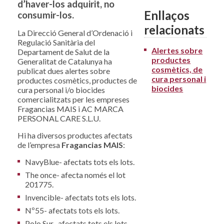
d’haver-los adquirit, no
Enllaços
consumir-los.
relacionats
La Direcció General d’Ordenació i
Regulació Sanitària del
Alertes sobre
Departament de Salut de la
productes
Generalitat de Catalunya ha
cosmètics, de
publicat dues alertes sobre
cura personal i
productes cosmètics, productes de
biocides
cura personal i/o biocides
comercialitzats per les empreses
Fragancias MAIS i AC MARCA
PERSONAL CARE S.L.U.
Hi ha diversos productes afectats
de l’empresa
Fragancias MAIS
:
NavyBlue- afectats tots els lots.
The once- afecta només el lot
201775.
Invencible- afectats tots els lots.
Nº55- afectats tots els lots.
Polo Sur- afectats tots els lots.