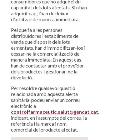
consumidores que no adquireixin
cap unitat dels lots afectats. Si n’han
adquirit cap, l’han de deixar
d’utilitzar de manera immediata.
Pel que fa a les persones
distribuïdores i establiments de
venda que disposin dels lots
esmentats, han d’immobilitzar-los i
cessar-ne la comercialització de
manera immediata. En aquest cas,
han de contactar amb el proveïdor
dels productes i gestionar-ne la
devolució.
Per resoldre qualsevol qüestió
relacionada amb aquesta alerta
sanitària, podeu enviar un correu
electrònic a
controlfarmaceutic.salut@gencat.cat
,
indicant, en l'assumpte del correu, la
referència i la marca i nom
comercial del producte afectat.