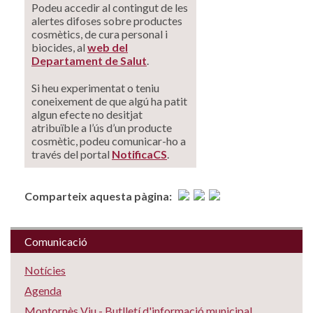
Podeu accedir al contingut de les
alertes difoses sobre productes
cosmètics, de cura personal i
biocides, al
web del
Departament de Salut
.
Si heu experimentat o teniu
coneixement de que algú ha patit
algun efecte no desitjat
atribuïble a l’ús d’un producte
cosmètic, podeu comunicar-ho a
través del portal
NotificaCS
.
Comparteix aquesta pàgina:
Comunicació
Notícies
Agenda
Montornès Viu - Butlletí d'informació municipal