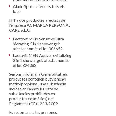
Alude Sport- afectats tots els
lots.
Hi ha dos productes afectats de
l’empresa
AC MARCA PERSONAL
CARE S.L.U
:
Lactovit MEN Sensitive ultra
hidrating 3 in 1 shower gel:
afectat només el lot 006652.
Lactovit MEN Active revitalizing
3 in 1 shower gel: afectat només
el lot 824088.
Segons informa la Generalitat, els
productes contenen butylphenyl
methylpropional, una substància
inclosa en l’annex II (llista de
substàncies prohibides en
productes cosmètics) del
Reglament (CE) 1223/2009.
Es recomana a les persones