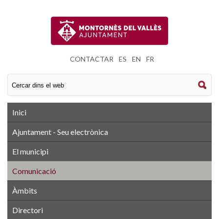
CONTACTAR
|
ES
|
EN
|
FR
Inici
Ajuntament - Seu electrònica
El municipi
Comunicació
Àmbits
Directori