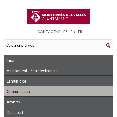
CONTACTAR
|
ES
|
EN
|
FR
Inici
Ajuntament - Seu electrònica
El municipi
Comunicació
Àmbits
Directori