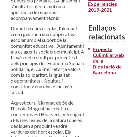
d’educació primària. L’Ajuntament
Experiències
s’acull al projecte amb una
2019-2021
aportació de recursos i
acompanyament tècnic.
Enllaços
Durant un curs escolar, l’alumnat
crea i gestiona una cooperativa
relacionats
escolar amb el suport de la
comunitat educativa, l’Ajuntament i
Projecte
altres agents socials del municipi. A
CuEmE al web
través del treball per projectes i
de la
dels principis de l’Economia Social i
Diputació de
Solidària, el CuEmE reforça valors
Barcelona
com la solidaritat, la igualtat
d’oportunitats i l’equitat, i
constitueix una eina d’inclusió
social.
Aquest curs l’alumnat de 5è de
l’Escola Mogent ha creat tres
cooperatives (Hortverd, Verdugent,
i Els i les reines de la natura) que es
dediquen a produir i vendre
verdures de l’hort escolar. Els