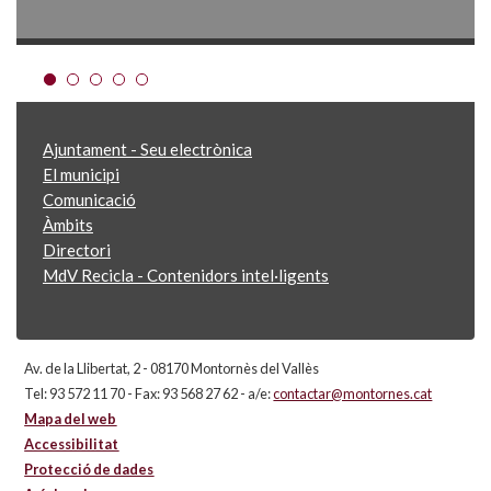
Ajuntament - Seu electrònica
El municipi
Comunicació
Àmbits
Directori
MdV Recicla - Contenidors intel·ligents
Av. de la Llibertat, 2 - 08170 Montornès del Vallès
Tel: 93 572 11 70 - Fax: 93 568 27 62 - a/e:
contactar@montornes.cat
Mapa del web
Accessibilitat
Protecció de dades