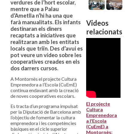
verdures de l’hort escolar,
mentre que a Palau
d’Ametlla n’hi ha una que
Videos
farà manualitats. Els infants
destinaran els diners
relacionats
recaptats a iniciatives que
realitzaran amb les entitats
locals que triïn. Des d’avui es
pot veure un vídeo sobre les
cooperatives creades en els
dos darrers cursos.
A Montornès el projecte Cultura
Emprenedora a l’Escola (CuEmE)
continua endavant amb la creació
de noves cooperatives escolars.
El projecte
Es tracta d’un programa impulsat
Cultura
per la Diputació de Barcelona amb
Emprenedora
l’objectiu de fomentar la cultura
a l'Escola
emprenedora i les competències
(CuEmE) a
bàsiques en el cicle superior
Montornès: