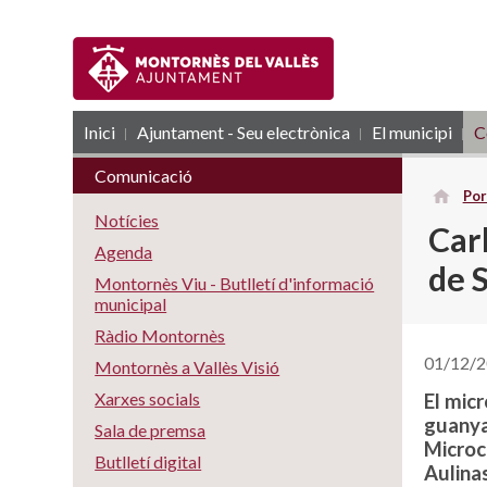
Inici
Ajuntament - Seu electrònica
RSS
El municipi
C
Comunicació
Por
Notícies
Carl
Agenda
de 
Montornès Viu - Butlletí d'informació
municipal
Ràdio Montornès
01/12/
Montornès a Vallès Visió
Xarxes socials
El micr
guanya
Sala de premsa
Microco
Butlletí digital
Aulinas