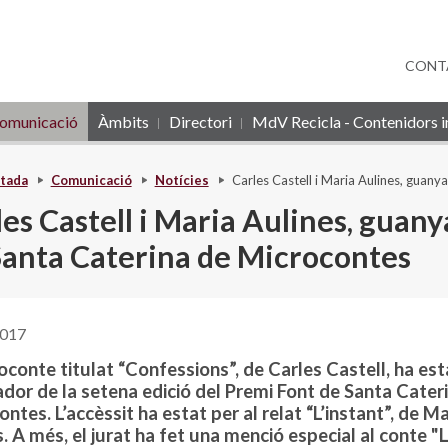
CONT
omunicació
Àmbits
Directori
MdV Recicla - Contenidors in
tada
Comunicació
Notícies
Carles Castell i Maria Aulines, guan
es Castell i Maria Aulines, guany
Santa Caterina de Microcontes
2017
oconte titulat “Confessions”, de Carles Castell, ha est
dor de la setena edició del Premi Font de Santa Cater
ntes. L’accèssit ha estat per al relat “L’instant”, de Ma
. A més, el jurat ha fet una menció especial al conte "