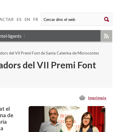
ACTAR
|
ES
|
EN
|
FR
tel·ligents
yadors del VII Premi Font de Santa Caterina de Microcontes
adors del VII Premi Font
Imprimeix
at el
ina de
ria
La