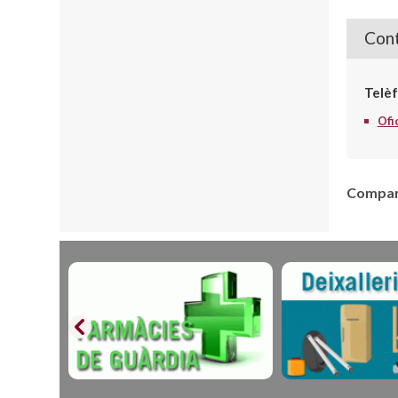
Cont
Telèf
Ofi
Compart