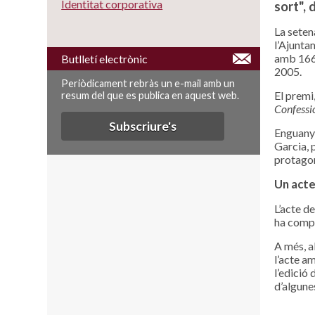
Identitat corporativa
sort", 
La seten
l’Ajunta
amb 166 
Butlletí electrònic
2005.
Periòdicament rebràs un e-mail amb un
El premi
resum del que es publica en aquest web.
Confessi
Subscriure's
Enguany 
Garcia, p
protagon
Un acte
L’acte d
ha compt
A més, a
l’acte a
l’edició
d’algune