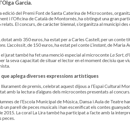
d'Olga Garcia.
a edició del Premi Font de Santa Caterina de Microcontes, organit
ment i l’Oficina de Català de Montornès, ha obtingut una gran part
relats. El concurs, de caràcter biennal, s’organitza al municipi des 
, dotat amb 350 euros, ha estat per a Carles Castell, per un conte ti
ons
. L’accèssit, de 150 euros, ha estat pel conte
L’instant
, de Maria A
el jurat també ha fet una menció especial al microconte
La Sort
, d
er la seva capacitat de situar el lector en el moment decisiu que viu
ista.
 que aplega diverses expressions artístiques
e lliurament de premis, celebrat aquest dijous a l’Espai Cultural Mon
at amb la lectura d’alguns dels microcontes presentats al concurs
lumnes de l’Escola Municipal de Música, Dansa i Aula de Teatre ha
mb un parell de peces musicals i han escenificat els contes guanyad
 de 2015. La coral La Lira també ha participat a l’acte amb la interpr
s peces.