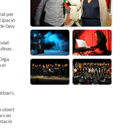
zat per
icipació
de l’any
tulat
ulinas.
’Olga
 el
tbarri,
.
n obert
ors en
etació