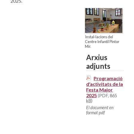
2025.
Instal·lacions del
Centre Infantil Pintor
Mir.
Arxius
adjunts
Programació
d'activitats de la
Festa Major
2025
(PDF, 865
kB
)
El document en
format pdf