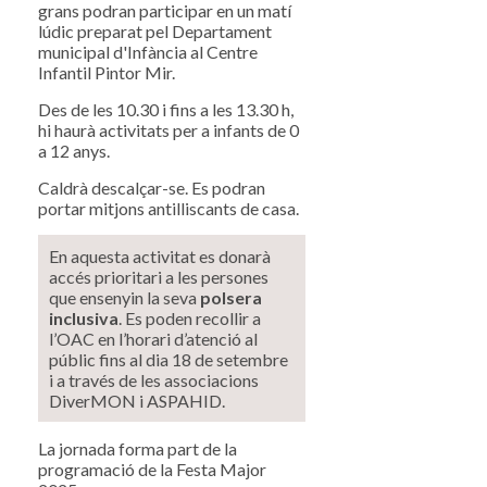
grans podran participar en un matí
lúdic preparat pel Departament
municipal d'Infància al Centre
Infantil Pintor Mir.
Des de les 10.30 i fins a les 13.30 h,
hi haurà activitats per a infants de 0
a 12 anys.
Caldrà descalçar-se. Es podran
portar mitjons antilliscants de casa.
En aquesta activitat es donarà
accés prioritari a les persones
que ensenyin la seva
polsera
inclusiva
. Es poden recollir a
l’OAC en l’horari d’atenció al
públic fins al dia 18 de setembre
i a través de les associacions
DiverMON i ASPAHID.
La jornada forma part de la
programació de la Festa Major