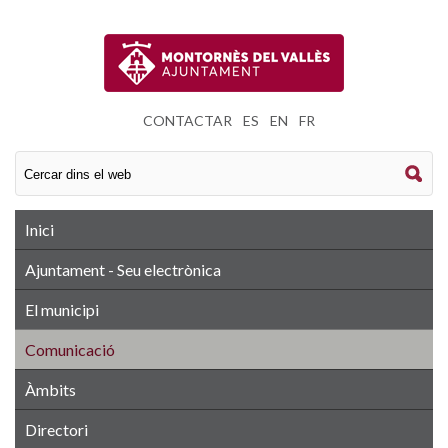
CONTACTAR
|
ES
|
EN
|
FR
Inici
Ajuntament - Seu electrònica
El municipi
Comunicació
Àmbits
Directori