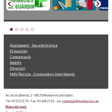
Ajuntament - Seu electrònica
El municipi
Comunicació
Àmbits
Directori
MdV Recicla - Contenidors intel·ligents
Av. de la Llibertat, 2 - 08170 Montornès del Vallès
Tel: 93 572 11 70 - Fax: 93 568 27 62 - a/e:
contactar@montornes.cat
Mapa del web