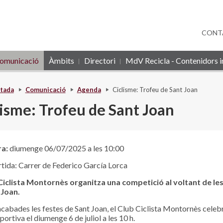
CONT
omunicació
Àmbits
Directori
MdV Recicla - Contenidors in
tada
Comunicació
Agenda
Ciclisme: Trofeu de Sant Joan
lisme: Trofeu de Sant Joan
ra:
diumenge 06/07/2025 a les 10:00
tida: Carrer de Federico García Lorca
 Ciclista Montornès organitza una competició al voltant de le
 Joan.
cabades les festes de Sant Joan, el Club Ciclista Montornès celeb
ortiva el diumenge 6 de juliol a les 10 h.