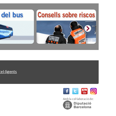
el·ligents
Amb la col·laboració de: