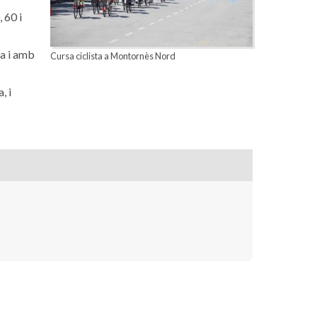
 60 i
ca i amb
Cursa ciclista a Montornès Nord
, i