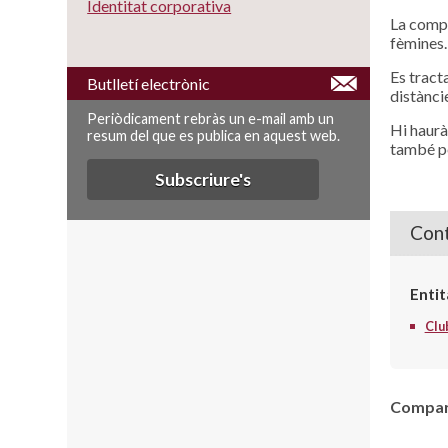
Identitat corporativa
La compe
fèmines.
Es tracta
Butlletí electrònic
distànci
Periòdicament rebràs un e-mail amb un
Hi haurà
resum del que es publica en aquest web.
també pe
Subscriure's
Cont
Entit
Clu
Compart