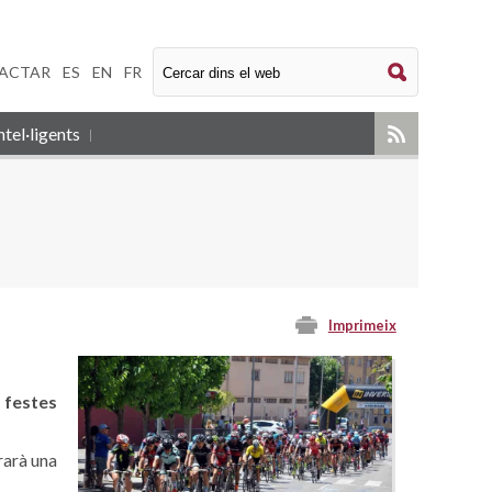
ACTAR
|
ES
|
EN
|
FR
tel·ligents
Imprimeix
s festes
rarà una