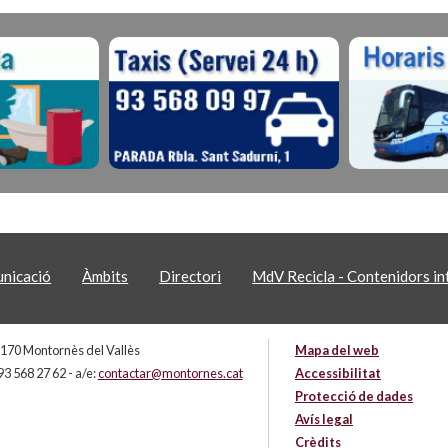
nicació
Àmbits
Directori
MdV Recicla - Contenidors int
 08170 Montornès del Vallès
Mapa del web
93 568 27 62 - a/e:
contactar@montornes.cat
Accessibilitat
Protecció de dades
Avís legal
Crèdits