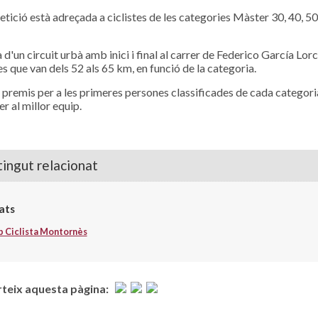
tició està adreçada a ciclistes de les categories Màster 30, 40, 50,
 d'un circuit urbà amb inici i final al carrer de Federico García Lor
es que van dels 52 als 65 km, en funció de la categoria.
 premis per a les primeres persones classificades de cada categoria
r al millor equip.
ingut relacionat
ats
b Ciclista Montornès
eix aquesta pàgina: