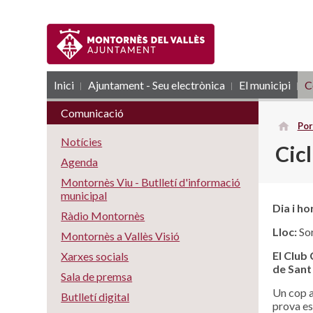
Inici
Ajuntament - Seu electrònica
RSS
El municipi
C
Comunicació
Por
Notícies
Cic
Agenda
Montornès Viu - Butlletí d'informació
municipal
Dia i ho
Ràdio Montornès
Lloc:
Sor
Montornès a Vallès Visió
El Club
Xarxes socials
de Sant
Sala de premsa
Un cop a
Butlletí digital
prova esp