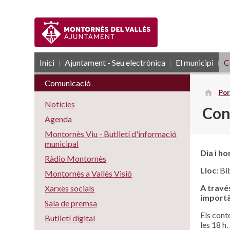
Inici
Ajuntament - Seu electrònica
RSS
El municipi
C
Comunicació
Por
Notícies
Cont
Agenda
Montornès Viu - Butlletí d'informació
municipal
Dia i ho
Ràdio Montornès
Lloc:
Bib
Montornès a Vallès Visió
A través
Xarxes socials
importà
Sala de premsa
Els cont
Butlletí digital
les 18 h.