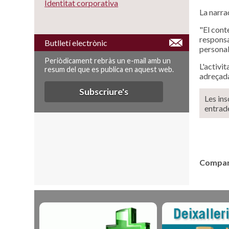
Identitat corporativa
La narra
"El cont
responsa
Butlletí electrònic
personal
Periòdicament rebràs un e-mail amb un
L'activi
resum del que es publica en aquest web.
adreçada
Subscriure's
Les ins
entrad
Compart