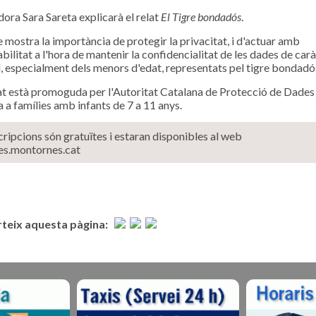
dora Sara Sareta explicarà el relat
El Tigre bondadós
.
e mostra la importància de protegir la privacitat, i d'actuar amb
bilitat a l'hora de mantenir la confidencialitat de les dades de car
, especialment dels menors d'edat, representats pel tigre bondadós
tat està promoguda per l'Autoritat Catalana de Protecció de Dades 
 a famílies amb infants de 7 a 11 anys.
cripcions són gratuïtes i estaran disponibles al web
es.montornes.cat
eix aquesta pàgina: