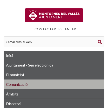
CONTACTAR
|
ES
|
EN
|
FR
Inici
Ajuntament - Seu electrònica
El municipi
Comunicació
Àmbits
Directori