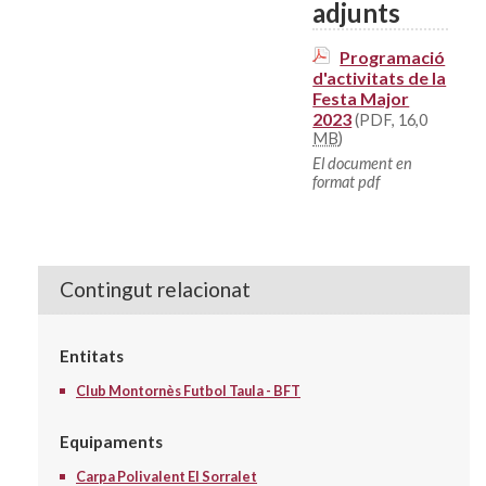
adjunts
Programació
d'activitats de la
Festa Major
2023
(PDF, 16,0
MB
)
El document en
format pdf
Contingut relacionat
Entitats
Club Montornès Futbol Taula - BFT
Equipaments
Carpa Polivalent El Sorralet