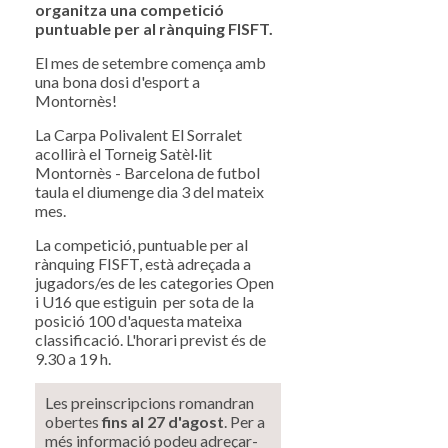
organitza una competició
puntuable per al rànquing FISFT.
El mes de setembre comença amb
una bona dosi d'esport a
Montornès!
La Carpa Polivalent El Sorralet
acollirà el Torneig Satèl·lit
Montornès - Barcelona de futbol
taula el diumenge dia 3 del mateix
mes.
La competició, puntuable per al
rànquing FISFT, està adreçada a
jugadors/es de les categories Open
i U16 que estiguin per sota de la
posició 100 d'aquesta mateixa
classificació. L'horari previst és de
9.30 a 19 h.
Les preinscripcions romandran
obertes
fins al 27 d'agost
. Per a
més informació podeu adreçar-