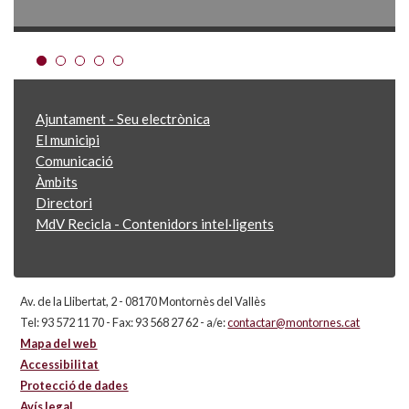
Ajuntament - Seu electrònica
El municipi
Comunicació
Àmbits
Directori
MdV Recicla - Contenidors intel·ligents
Av. de la Llibertat, 2 - 08170 Montornès del Vallès
Tel: 93 572 11 70 - Fax: 93 568 27 62 - a/e:
contactar@montornes.cat
Mapa del web
Accessibilitat
Protecció de dades
Avís legal