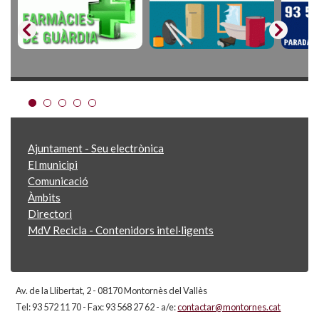
Ajuntament - Seu electrònica
El municipi
Comunicació
Àmbits
Directori
MdV Recicla - Contenidors intel·ligents
Av. de la Llibertat, 2 - 08170 Montornès del Vallès
Tel: 93 572 11 70 - Fax: 93 568 27 62 - a/e:
contactar@montornes.cat