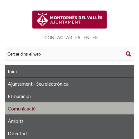
CONTACTAR
|
ES
|
EN
|
FR
Inici
Ajuntament - Seu electrònica
El municipi
Comunicació
Àmbits
Directori