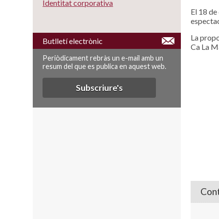
Identitat corporativa
El 18 de
espectac
La propo
Butlletí electrònic
Ca La Ma
Periòdicament rebràs un e-mail amb un
resum del que es publica en aquest web.
Subscriure's
Cont