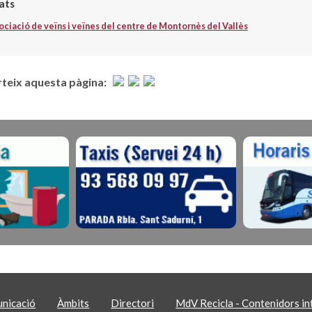
ats
ociació de veïns i veïnes del centre de Montornès del Vallès
eix aquesta pàgina:
nicació
Àmbits
Directori
MdV Recicla - Contenidors int