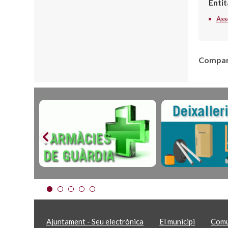
Entit
Ass
Compart
Ajuntament - Seu electrònica
El municipi
Comu