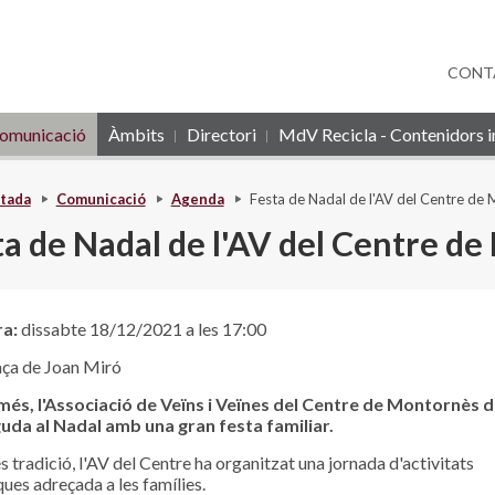
CONT
omunicació
Àmbits
Directori
MdV Recicla - Contenidors in
tada
Comunicació
Agenda
Festa de Nadal de l'AV del Centre de
ta de Nadal de l'AV del Centre d
ra:
dissabte 18/12/2021 a les 17:00
ça de Joan Miró
més, l'Associació de Veïns i Veïnes del Centre de Montornès d
uda al Nadal amb una gran festa familiar.
s tradició, l'AV del Centre ha organitzat una jornada d'activitats
ues adreçada a les famílies.