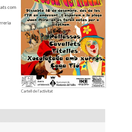
itats com
rreria
Cartell de l'activitat