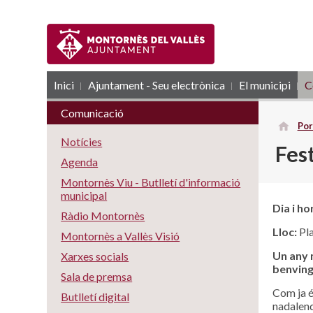
Inici
Ajuntament - Seu electrònica
RSS
El municipi
C
Comunicació
Por
Notícies
Fes
Agenda
Montornès Viu - Butlletí d'informació
municipal
Dia i ho
Ràdio Montornès
Lloc:
Pla
Montornès a Vallès Visió
Un any 
Xarxes socials
benving
Sala de premsa
Com ja é
Butlletí digital
nadalenq