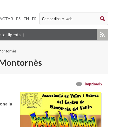
ACTAR
|
ES
|
EN
|
FR
tel·ligents
 Montornès
e Montornès
Imprimeix
ona la