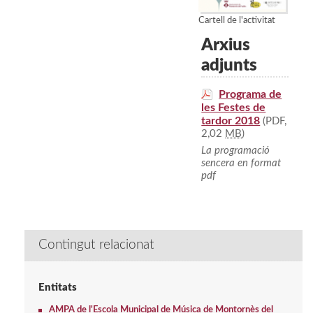
Cartell de l'activitat
Arxius
adjunts
Programa de
les Festes de
tardor 2018
(PDF,
2,02
MB
)
La programació
sencera en format
pdf
Contingut relacionat
Entitats
AMPA de l'Escola Municipal de Música de Montornès del