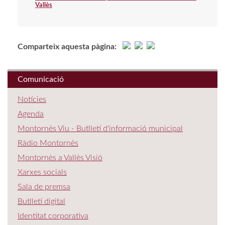
Vallès
Comparteix aquesta pàgina:
Comunicació
Notícies
Agenda
Montornès Viu - Butlletí d'informació municipal
Ràdio Montornès
Montornès a Vallès Visió
Xarxes socials
Sala de premsa
Butlletí digital
Identitat corporativa