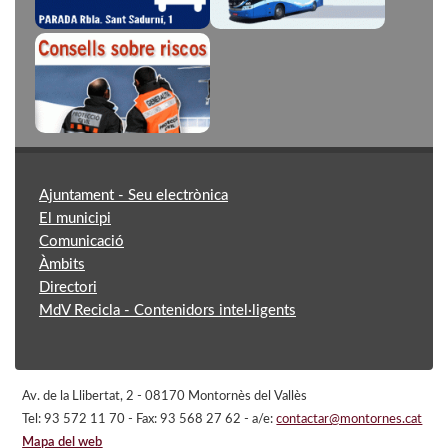
Ajuntament - Seu electrònica
El municipi
Comunicació
Àmbits
Directori
MdV Recicla - Contenidors intel·ligents
Av. de la Llibertat, 2 - 08170 Montornès del Vallès
Tel: 93 572 11 70 - Fax: 93 568 27 62 - a/e:
contactar@montornes.cat
Mapa del web