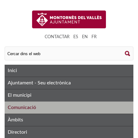
CONTACTAR
|
ES
|
EN
|
FR
Inici
Ajuntament - Seu electrònica
El municipi
Comunicació
Àmbits
Directori