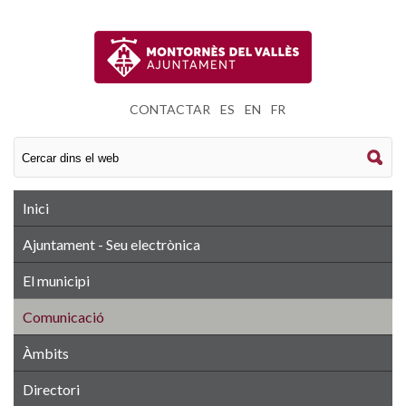
CONTACTAR
|
ES
|
EN
|
FR
Inici
Ajuntament - Seu electrònica
El municipi
Comunicació
Àmbits
Directori