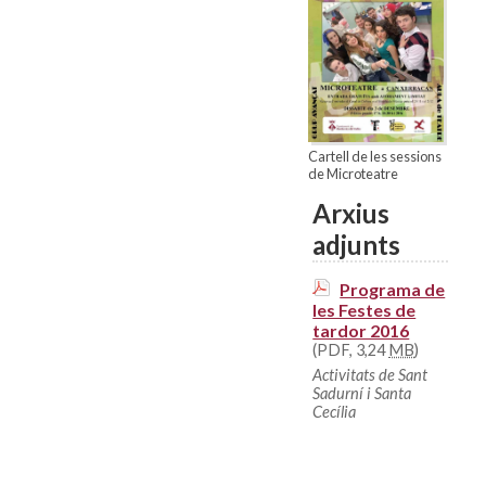
Cartell de les sessions
de Microteatre
Arxius
adjunts
Programa de
les Festes de
tardor 2016
(PDF, 3,24
MB
)
Activitats de Sant
Sadurní i Santa
Cecília