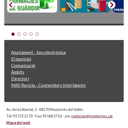
Ajuntament - Seu electrònica
El municipi
Comunicació
Àmbits
Directori
MdV Recicla - Contenidors intel·ligents
Av. de la Llibertat, 2 - 08170 Montornès del Vallès
Tel: 93 572 11 70 - Fax: 93 568 27 62 - a/e:
contactar@montornes.cat
Mapa del web