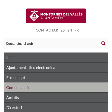
CONTACTAR
|
ES
|
EN
|
FR
Inici
Ajuntament - Seu electrònica
El municipi
Comunicació
Àmbits
Directori