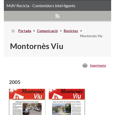
MdV Recicla - Contenidors intel·ligents
Portada
Comunicació
Revistes
Montornès Viu
Montornès Viu
Imprimeix
2005