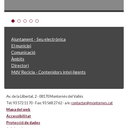
Ajuntament - Seu electrònica
El municipi
Comunicació
Àmbits
Directori
MdV Recicla - Contenidors intel·ligents
Av. de la Llibertat, 2 - 08170 Montornès del Vallès
Tel: 93 572 11 70 - Fax: 93 568 27 62 - a/e:
contactar@montornes.cat
Mapa del web
Accessibilitat
Protecció de dades