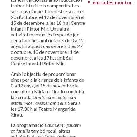
entrades.montorne
trobar-hi criteris compartits. Les
sessions d’aquest trimestre seran el
20 d’octubre, el 17 de novembre i el
15 de desembre, a les 18 h al Centre
Infantil Pintor Mir. Una altra
activitat mensual és l’espai de joc
per a famílies amb infants de 0 a 12
anys. En aquest cas serà els dies 27
d’octubre, 10 de novembre i 1 de
desembre, a les 17 h, també al
Centre Infantil Pintor Mir.
Amb l’objectiu de proporcionar
eines per a la criança dels infants de
0 a 12 anys, el 15 de novembre la
consultora Míriam Tirado conduirà
la xerrada
Límits conscients, com
establir-los i créixer amb ells
. Serà a
les 17.30 h al Teatre Margarida
Xirgu.
La programació
Eduquem i gaudim
en família
també recull altres
activitats de caràcter lúdic com