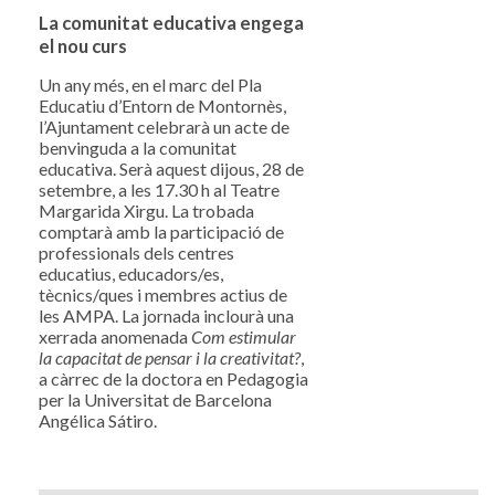
La comunitat educativa engega
el nou curs
Un any més, en el marc del Pla
Educatiu d’Entorn de Montornès,
l’Ajuntament celebrarà un acte de
benvinguda a la comunitat
educativa. Serà aquest dijous, 28 de
setembre, a les 17.30 h al Teatre
Margarida Xirgu. La trobada
comptarà amb la participació de
professionals dels centres
educatius, educadors/es,
tècnics/ques i membres actius de
les AMPA. La jornada inclourà una
xerrada anomenada
Com estimular
la capacitat de pensar i la creativitat?
,
a càrrec de la doctora en Pedagogia
per la Universitat de Barcelona
Angélica Sátiro.