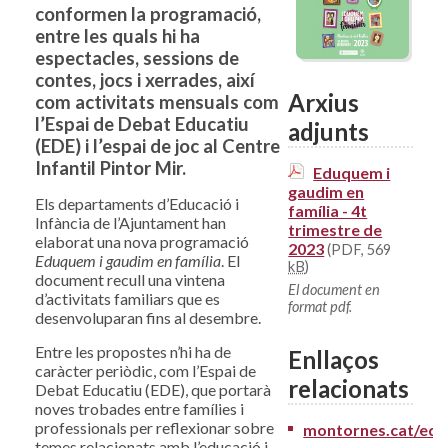
conformen la programació,
entre les quals hi ha
espectacles, sessions de
contes, jocs i xerrades, així
Arxius
com activitats mensuals com
l’Espai de Debat Educatiu
adjunts
(EDE) i l’espai de joc al Centre
Infantil Pintor Mir.
Eduquem i
gaudim en
Els departaments d’Educació i
família - 4t
Infància de l’Ajuntament han
trimestre de
elaborat una nova programació
2023
(PDF, 569
Eduquem i gaudim en família
. El
kB
)
document recull una vintena
El document en
d’activitats familiars que es
format pdf.
desenvoluparan fins al desembre.
Entre les propostes n’hi ha de
Enllaços
caràcter periòdic, com l’Espai de
relacionats
Debat Educatiu (EDE), que portarà
noves trobades entre famílies i
professionals per reflexionar sobre
montornes.cat/edu
temes relacionats amb l’educació i