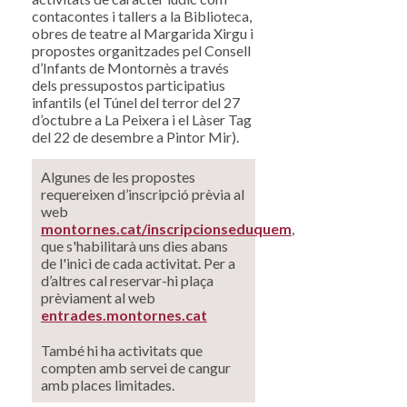
contacontes i tallers a la Biblioteca,
obres de teatre al Margarida Xirgu i
propostes organitzades pel Consell
d’Infants de Montornès a través
dels pressupostos participatius
infantils (el Túnel del terror del 27
d’octubre a La Peixera i el Làser Tag
del 22 de desembre a Pintor Mir).
Algunes de les propostes
requereixen d’inscripció prèvia al
web
montornes.cat/inscripcionseduquem
,
que s'habilitarà uns dies abans
de l'inici de cada activitat. Per a
d’altres cal reservar-hi plaça
prèviament al web
entrades.montornes.cat
També hi ha activitats que
compten amb servei de cangur
amb places limitades.