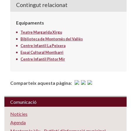
Contingut relacionat
Equipaments
Teatre Margarida Xirgu
Biblioteca de Montornès del Vallès
Centre Infantil La Peixera
Espai Cultural Montbarri
Centre Infantil Pintor Mir
Comparteix aquesta pàgina:
Comunicació
Notícies
Agenda
Montornès Viu - Butlletí d'informació municipal