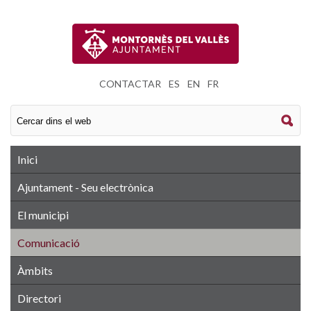
CONTACTAR
|
ES
|
EN
|
FR
Inici
Ajuntament - Seu electrònica
El municipi
Comunicació
Àmbits
Directori