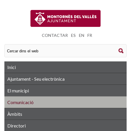
CONTACTAR
|
ES
|
EN
|
FR
Inici
Ajuntament - Seu electrònica
El municipi
Comunicació
Àmbits
Directori