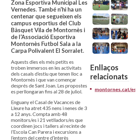
Zona Esportiva Municipal Les
Vernedes. També n’hi ha un
centenar que segueixen els
campus esportius del Club
Bàsquet Vila de Montornès i
de l’Associació Esportiva
Montornès Futbol Sala a la
Carpa Polivalent El Sorralet.
Aquests dies els més petits es
Enllaços
troben immersos en les activitats
dels casals d’estiu que tenen lloc a
relacionats
Montornès i que van començar
després de Sant Joan. Les propostes
montornes.cat/est
es perllongaran fins al 28 de juliol.
Enguany el Casal de Vacances de
Lleure ha atret 435 nens i nenes de 3
a 12 anys. Compta amb 48
monitors/es i 21 vetlladors/es que
coordinen jocs i tallers al recinte de
l’Escola Can Parera i excursions a
l’entorn del centre d’interès