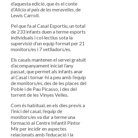
d’aquesta edició, que és el conte
d’
Alicia al país de les meravelles
, de
Lewis Carroll.
Pel que fa al Casal Esportiu, un total
de 233 infants duen a terme esports
individuals i col·lectius sota la
supervisió d’un equip format per 21
monitors/es i 7 vetlladors/es.
Els casals mantenen el servei gratuït
d’acompanyament iniciat l’any
passat, que permet als infants anar
al Casal i tornar-hi a peu amb l’equip
de monitors/es, des de les places del
Poble i de Pau Picasso, i des del
torrent de les Vinyes Velles.
Com és habitual, en els dies previs a
l’inici del casal, l’equip de
monitors/es va dur a terme una
formació al Centre Infantil Pintor
Mir per incidir en aspectes
relacionats amb l’educació i la