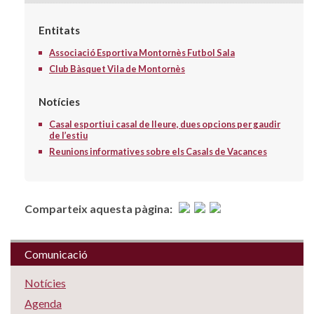
Entitats
Associació Esportiva Montornès Futbol Sala
Club Bàsquet Vila de Montornès
Notícies
Casal esportiu i casal de lleure, dues opcions per gaudir
de l’estiu
Reunions informatives sobre els Casals de Vacances
Comparteix aquesta pàgina:
Comunicació
Notícies
Agenda