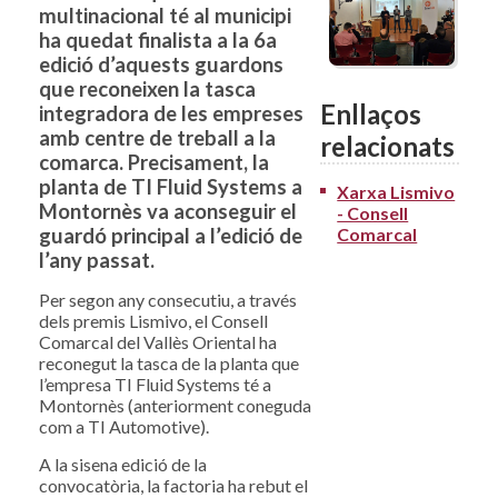
multinacional té al municipi
ha quedat finalista a la 6a
edició d’aquests guardons
que reconeixen la tasca
Enllaços
integradora de les empreses
amb centre de treball a la
relacionats
comarca. Precisament, la
planta de TI Fluid Systems a
Xarxa Lismivo
Montornès va aconseguir el
- Consell
Comarcal
guardó principal a l’edició de
l’any passat.
Per segon any consecutiu, a través
dels premis Lismivo, el Consell
Comarcal del Vallès Oriental ha
reconegut la tasca de la planta que
l’empresa TI Fluid Systems té a
Montornès (anteriorment coneguda
com a TI Automotive).
A la sisena edició de la
convocatòria, la factoria ha rebut el