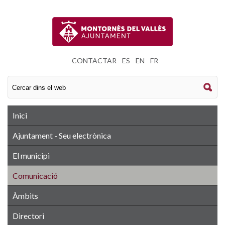
CONTACTAR
|
ES
|
EN
|
FR
Inici
Ajuntament - Seu electrònica
El municipi
Comunicació
Àmbits
Directori