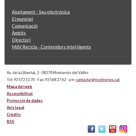
Ajuntament - Seu electrònica
El municipi
Comunicació
Àmbits
Directori
MdV Recicla - Contenidors intel·ligents
Av. de la Llibertat, 2 - 08170 Montornès del Vallès
Tel: 93 572 11 70 - Fax: 93 568 27 62 - a/e:
contactar@montornes.cat
Mapa del web
Accessibilitat
Protecció de dades
Avís legal
Crèdits
RSS