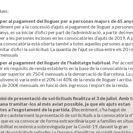
.
dues:
 per al pagament del lloguer per a persones majors de 65 any
iment per a la concessió d’ajuts al pagament de lloguer a persone
anys, es va iniciar d’ofici per part de l’administració, a partir del me
er a les persones incloses en les convocatòries d’ajuts de 2019. A p
 la convocatòria està oberta també a totes aquelles persones a qui n
itar d’ofici la sol·licitud. La quantia de l'ajut se situa entre els 20 i 
 mensuals
 per al pagament del lloguer de l’habitatge habitual.
Per accedi
r els requisits de renda establerts en la base de la convocatòria i 
guer superior als 750 € mensuals a la demarcació de Barcelona. La 
subvenció varia entre el 20% i el 40% de la renda de lloguer i arriba 
de 200€ mensuals, en funció dels ingressos i import de la renda.
ini de presentació de sol·licituds finalitza el 3 de juliol. Amb t
na tramitar-los al més aviat possible, ja que els ajuts estan
tes a l'esgotament de la partida. (
Recentment, s'ha hagut de
re cautelarment la presentació de sol·licituds a la convocatòria d'
 que es va convocar de forma extraordinària per a famílies en situa
abilitat econòmica sobrevinguda per la Covid-19, davant la gran
at de sol·licituds rebudes i a l'espera d'analitzar el crèdit que hi ha a