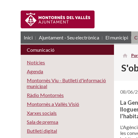
Inici
Ajuntament - Seu electrònica
RSS
El municipi
C
Comunicació
Por
Notícies
S'ob
Agenda
Montornès Viu - Butlletí d'informació
municipal
08/06/
Ràdio Montornès
La Gene
Montornès a Vallès Visió
lloguer
Xarxes socials
l'habit
Sala de premsa
L'Agènci
Butlletí digital
les conv