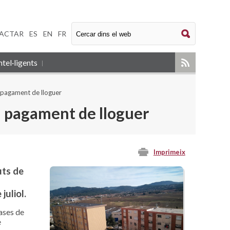
ACTAR
|
ES
|
EN
|
FR
tel·ligents
al pagament de lloguer
al pagament de lloguer
Imprimeix
uts de
juliol.
ases de
e