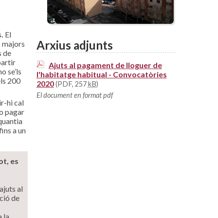
s.
El
Arxius adjunts
s majors
s de
artir
Ajuts al pagament de lloguer de
o se’ls
l'habitatge habitual - Convocatòries
els 200
2020
(PDF, 257
kB
)
El document en format pdf
r-hi cal
no pagar
quantia
fins a un
ot, es
ajuts al
ció de
 la