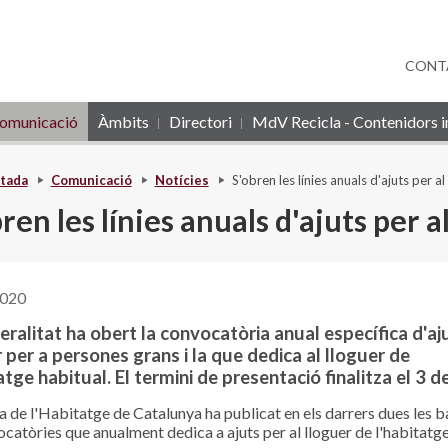
CONT
omunicació
Àmbits
Directori
MdV Recicla - Contenidors in
tada
Comunicació
Notícies
S'obren les línies anuals d'ajuts per 
ren les línies anuals d'ajuts per 
2020
ralitat ha obert la convocatòria anual específica d'aj
 per a persones grans i la que dedica al lloguer de
atge habitual. El termini de presentació finalitza el 3 de 
a de l'Habitatge de Catalunya ha publicat en els darrers dues les b
ocatòries que anualment dedica a ajuts per al lloguer de l'habitatg