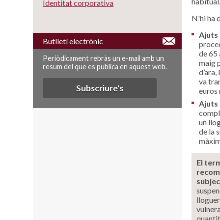
habitual
Identitat corporativa
N'hi ha 
Ajuts
Butlletí electrònic
proced
de 65 
Periòdicament rebràs un e-mail amb un
maig p
resum del que es publica en aquest web.
d’ara,
va tram
Subscriure's
euros
Ajuts
compli
un llo
de la 
màxim 
El term
recoma
subjec
suspend
lloguer
vulner
quantit