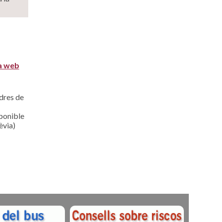
la web
ndres de
sponible
èvia)