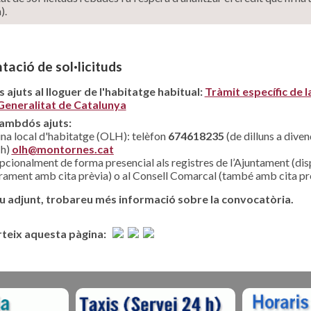
).
tació de sol·licituds
s ajuts al lloguer de l'habitatge habitual:
Tràmit específic de 
 Generalitat de Catalunya
 ambdós ajuts:
ina local d'habitatge (OLH): telèfon
674618235
(de dilluns a dive
 h)
olh@montornes.cat
pcionalment de forma presencial als registres de l’Ajuntament (di
ament amb cita prèvia) o al Consell Comarcal (també amb cita pr
xiu adjunt, trobareu més informació sobre la convocatòria.
eix aquesta pàgina: