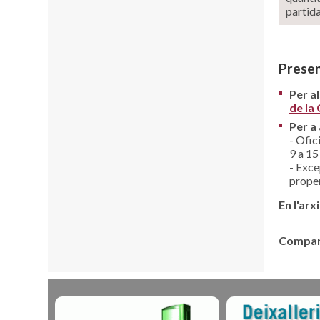
partida
Presen
Per al
de la
Per a
- Ofic
9 a 15
- Exce
proper
En l'ar
Compart