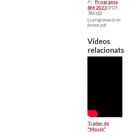
Programa
8M 2023
(PDF,
386
kB
)
La programació en
format pdf
Videos
relacionats
Tràiler de
"Moxie"