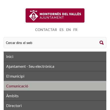
CONTACTAR
|
ES
|
EN
|
FR
Inici
Ajuntament - Seu electrònica
El municipi
Comunicació
Àmbits
Directori