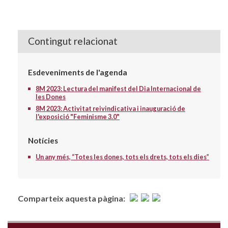
Contingut relacionat
Esdeveniments de l'agenda
8M 2023: Lectura del manifest del Dia Internacional de
les Dones
8M 2023: Activitat reivindicativa i inauguració de
l'exposició "Feminisme 3.0"
Notícies
Un any més, “Totes les dones, tots els drets, tots els dies”
Comparteix aquesta pàgina: