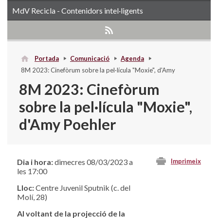
MdV Recicla - Contenidors intel·ligents
Portada
Comunicació
Agenda
8M 2023: Cinefòrum sobre la pel·lícula "Moxie", d'Amy
Poehler
8M 2023: Cinefòrum
sobre la pel·lícula "Moxie",
d'Amy Poehler
Dia i hora:
dimecres 08/03/2023 a
Imprimeix
les 17:00
Lloc:
Centre Juvenil Sputnik (c. del
Molí, 28)
Al voltant de la projecció de la