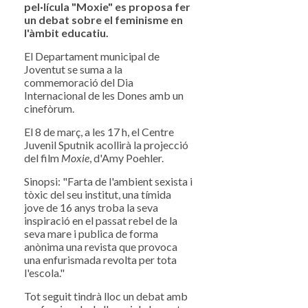
pel·lícula "Moxie" es proposa fer
un debat sobre el feminisme en
l'àmbit educatiu.
El Departament municipal de
Joventut se suma a la
commemoració del Dia
Internacional de les Dones amb un
cinefòrum.
El 8 de març, a les 17 h, el Centre
Juvenil Sputnik acollirà la projecció
del film
Moxie
, d'Amy Poehler.
Sinopsi: "Farta de l'ambient sexista i
tòxic del seu institut, una tímida
jove de 16 anys troba la seva
inspiració en el passat rebel de la
seva mare i publica de forma
anònima una revista que provoca
una enfurismada revolta per tota
l'escola."
Tot seguit tindrà lloc un debat amb