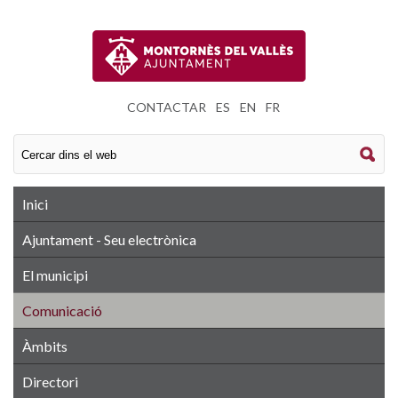
CONTACTAR
|
ES
|
EN
|
FR
Inici
Ajuntament - Seu electrònica
El municipi
Comunicació
Àmbits
Directori