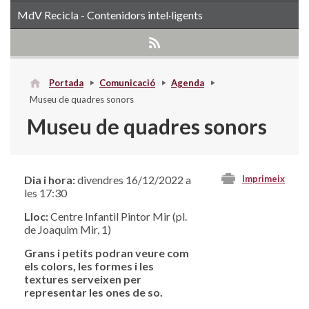
MdV Recicla - Contenidors intel·ligents
Portada
Comunicació
Agenda
Museu de quadres sonors
Museu de quadres sonors
Dia i hora:
divendres 16/12/2022 a
Imprimeix
les 17:30
Lloc:
Centre Infantil Pintor Mir (pl.
de Joaquim Mir, 1)
Grans i petits podran veure com
els colors, les formes i les
textures serveixen per
representar les ones de so.