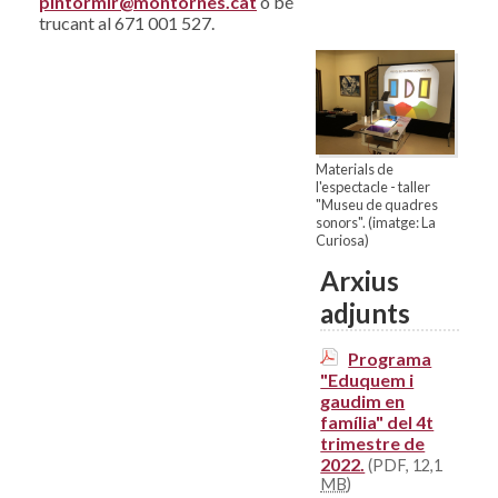
pintormir@montornes.cat
o bé
trucant al 671 001 527.
Materials de
l'espectacle - taller
"Museu de quadres
sonors". (imatge: La
Curiosa)
Arxius
adjunts
Programa
"Eduquem i
gaudim en
família" del 4t
trimestre de
2022.
(PDF, 12,1
MB
)