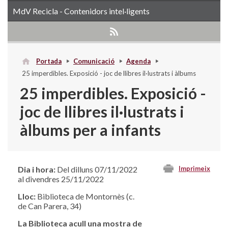
MdV Recicla - Contenidors intel·ligents
Portada
Comunicació
Agenda
25 imperdibles. Exposició - joc de llibres il·lustrats i àlbums
per a infants
25 imperdibles. Exposició -
joc de llibres il·lustrats i
àlbums per a infants
Dia i hora:
Del dilluns 07/11/2022
Imprimeix
al divendres 25/11/2022
Lloc:
Biblioteca de Montornès (c.
de Can Parera, 34)
La Biblioteca acull una mostra de