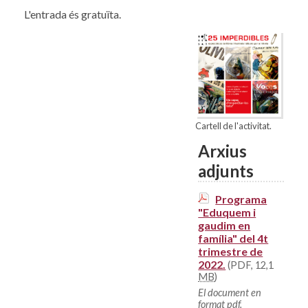
L'entrada és gratuïta.
Cartell de l'activitat.
Arxius
adjunts
Programa
"Eduquem i
gaudim en
família" del 4t
trimestre de
2022.
(PDF, 12,1
MB
)
El document en
format pdf.