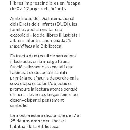
llibres imprescindibles en l'etapa
de 0 a 12 anys dels infants.
Amb motiu del Dia Internacional
dels Drets dels Infants (DUDI), les
famílies podran visitar una
exposició - joc de llibres il·lustrats i
àlbums infantils anomenada
25
imperdibles
a la Biblioteca.
Es tracta d'un recull de narracions
il·lustrades on la imatge té una
funció rellevant o essencial i que
l'alumnat d’educació infantil i
primària no s’hauria de perdre en la
seva etapa escolar. L'objectiu és
promoure la lectura atenta perquè
els nens i les nenes tinguin eines per
desenvolupar el pensament
simbòlic.
La mostra estarà disponible
del 7 al
25 de novembre
en l'horari
habitual de la Biblioteca.