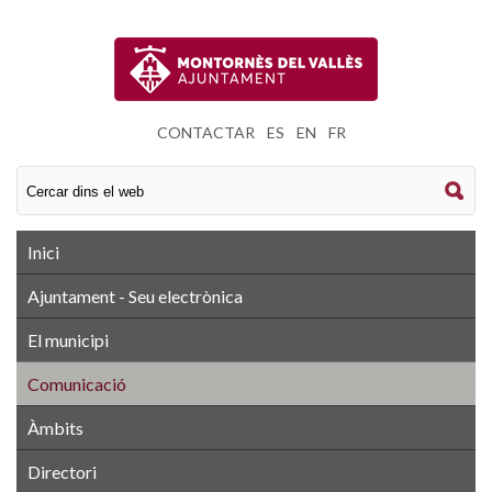
CONTACTAR
|
ES
|
EN
|
FR
Inici
Ajuntament - Seu electrònica
El municipi
Comunicació
Àmbits
Directori