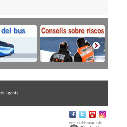
el·ligents
Amb la col·laboració de: