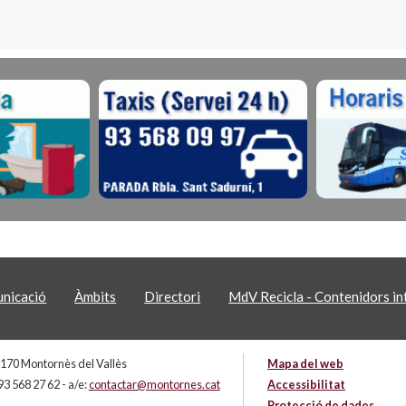
nicació
Àmbits
Directori
MdV Recicla - Contenidors int
 08170 Montornès del Vallès
Mapa del web
93 568 27 62 - a/e:
contactar@montornes.cat
Accessibilitat
Protecció de dades