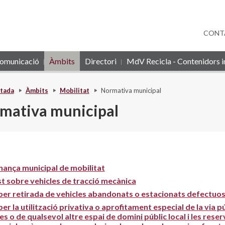
CONT
omunicació
Àmbits
Directori
MdV Recicla - Contenidors in
tada
Àmbits
Mobilitat
Normativa municipal
mativa municipal
ança municipal de mobilitat
t sobre vehicles de tracció mecànica
per retirada de vehicles abandonats o estacionats defectuos
er la utilització privativa o aprofitament especial de la via 
s o de qualsevol altre espai de domini públic local i les rese