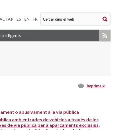
ACTAR
|
ES
|
EN
|
FR
tel·ligents
Imprimeix
ament o abusivament a la via pública
pública amb entrades de vehicles a través de les
rves de via pública per a aparcaments exclusius,