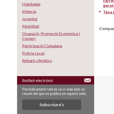
càrreg
Habitatge
garat
Infància
Taxa p
Joventut
Mobilitat
Compart
Ocupació, Promoció Econòmica i
Comerç
Participació Ciutadana
Policia Local
Refugis climàtics
Butlletí electrònic
Periòdicament rebràs un e-mail amb un
resum del que es publica en aquest web.
Subscriure's