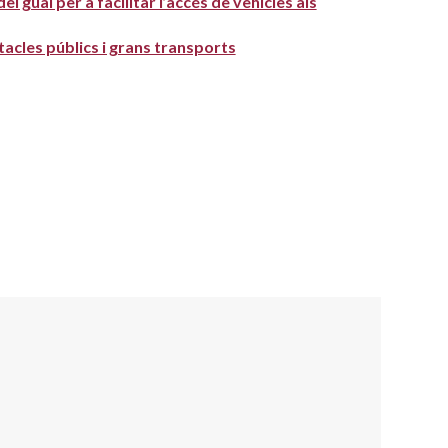
 gual per a facilitar l’accés de vehicles als
tacles públics i grans transports