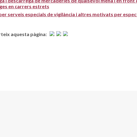
a i descàrrega de mercaderies de qualsevol mena i en front del
ges en carrers estrets
er serveis especials de vigilància i altres motivats per espec
eix aquesta pàgina: