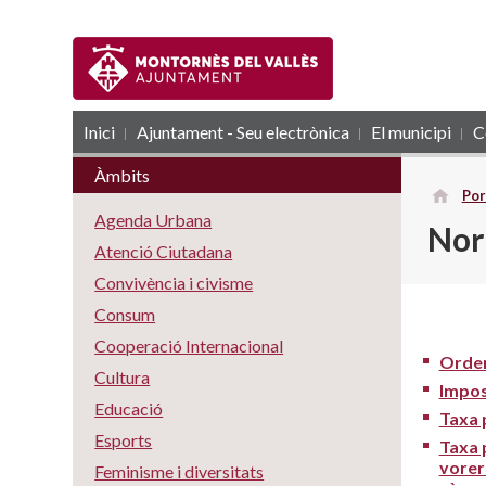
Inici
Ajuntament - Seu electrònica
RSS
El municipi
C
Àmbits
Por
Agenda Urbana
Nor
Atenció Ciutadana
Convivència i civisme
Consum
Cooperació Internacional
Orden
Cultura
Impos
Educació
Taxa 
Esports
Taxa p
vorere
Feminisme i diversitats