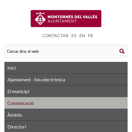
CONTACTAR
|
ES
|
EN
|
FR
Inici
Ajuntament - Seu electrònica
El municipi
Comunicació
Àmbits
Directori