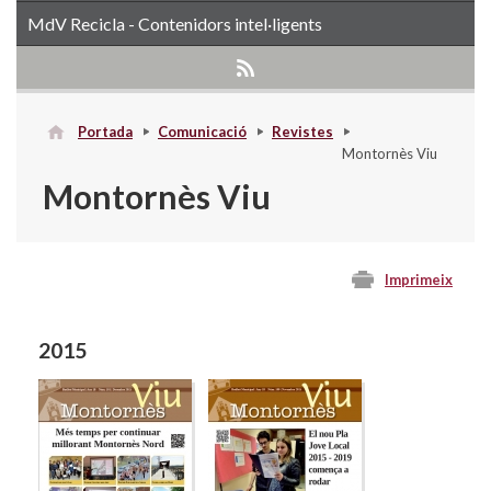
MdV Recicla - Contenidors intel·ligents
Portada
Comunicació
Revistes
Montornès Viu
Montornès Viu
Imprimeix
2015