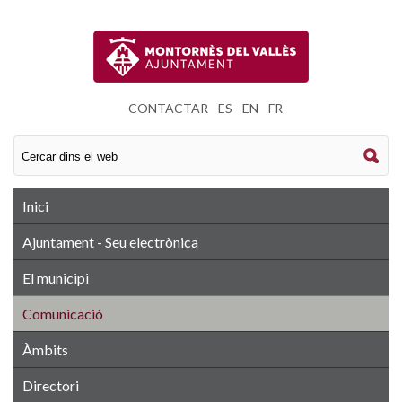
CONTACTAR
|
ES
|
EN
|
FR
Inici
Ajuntament - Seu electrònica
El municipi
Comunicació
Àmbits
Directori