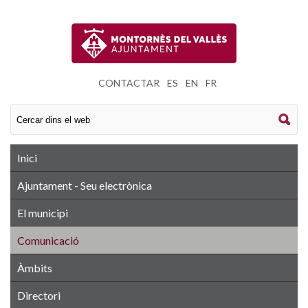
CONTACTAR
|
ES
|
EN
|
FR
Inici
Ajuntament - Seu electrònica
El municipi
Comunicació
Àmbits
Directori