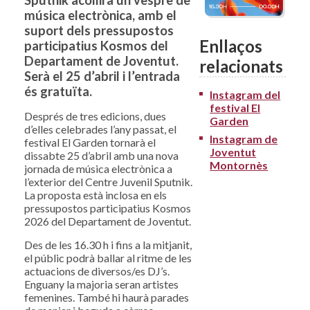
Sputnik acollirà un vespre de
música electrònica, amb el
suport dels pressupostos
Enllaços
participatius Kosmos del
Departament de Joventut.
relacionats
Serà el 25 d’abril i l’entrada
és gratuïta.
Instagram del
festival El
Després de tres edicions, dues
Garden
d’elles celebrades l’any passat, el
Instagram de
festival El Garden tornarà el
Joventut
dissabte 25 d’abril amb una nova
Montornès
jornada de música electrònica a
l’exterior del Centre Juvenil Sputnik.
La proposta està inclosa en els
pressupostos participatius Kosmos
2026 del Departament de Joventut.
Des de les 16.30 h i fins a la mitjanit,
el públic podrà ballar al ritme de les
actuacions de diversos/es DJ’s.
Enguany la majoria seran artistes
femenines. També hi haurà parades