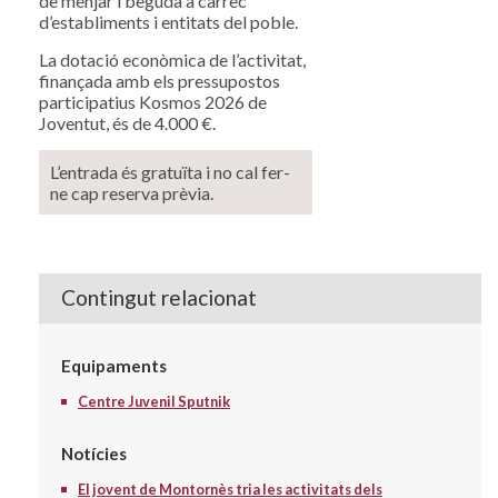
de menjar i beguda a càrrec
d’establiments i entitats del poble.
La dotació econòmica de l’activitat,
finançada amb els pressupostos
participatius Kosmos 2026 de
Joventut, és de 4.000 €.
L’entrada és gratuïta i no cal fer-
ne cap reserva prèvia.
Contingut relacionat
Equipaments
Centre Juvenil Sputnik
Notícies
El jovent de Montornès tria les activitats dels