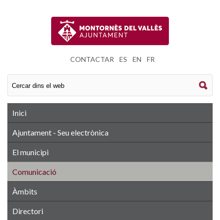
CONTACTAR
|
ES
|
EN
|
FR
Inici
Ajuntament - Seu electrònica
El municipi
Comunicació
Àmbits
Directori