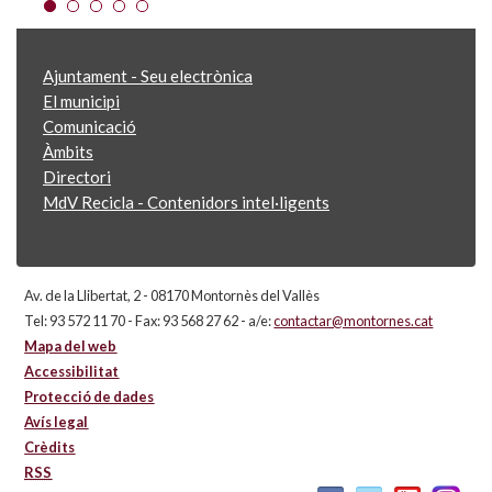
Ajuntament - Seu electrònica
El municipi
Comunicació
Àmbits
Directori
MdV Recicla - Contenidors intel·ligents
Av. de la Llibertat, 2 - 08170 Montornès del Vallès
Tel: 93 572 11 70 - Fax: 93 568 27 62 - a/e:
contactar@montornes.cat
Mapa del web
Accessibilitat
Protecció de dades
Avís legal
Crèdits
RSS