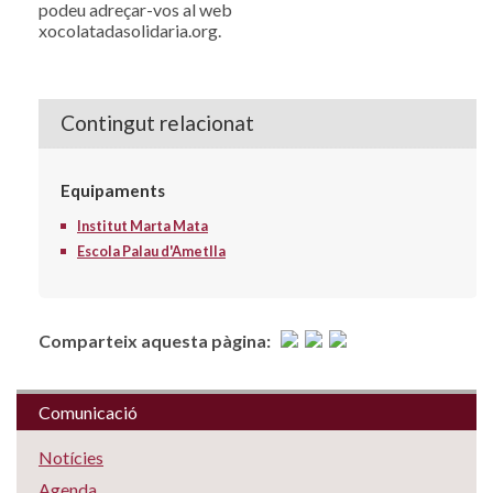
podeu adreçar-vos al web
xocolatadasolidaria.org.
Contingut relacionat
Equipaments
Institut Marta Mata
Escola Palau d'Ametlla
Comparteix aquesta pàgina:
Comunicació
Notícies
Agenda