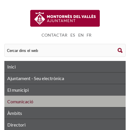
CONTACTAR
|
ES
|
EN
|
FR
Inici
Ajuntament - Seu electrònica
El municipi
Comunicació
Àmbits
Directori