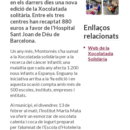
en els darrers dies una nova
edició de la Xocolatada
solitària. Entre els tres
centres han recaptat 880
Enllaços
euros a favor de l’Hospital
Sant Joan de Déu de
relacionats
Barcelona.
Web de la
Un any més, Montornès s’ha sumat
Xocolatada
a la Xocolatada solidària per a la
Solidària
recerca del càncer infantil, una
malaltia que cada any afecta 1.200
nous infants a Espanya. Enguany la
iniciativa arriba a la 9a edició i en
aquesta ocasió compta amb més de
500 escoles, instituts, empreses i
entitats.
Al municipi, el divendres 13 de
febrer al matí, l’Institut Marta Mata
va oferir un esmorzar de xocolata
calenta i coca de iogurt preparat
per l’alumnat de l’Escola d’Hoteleria