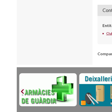
Cont
Entit
Clu
Compart