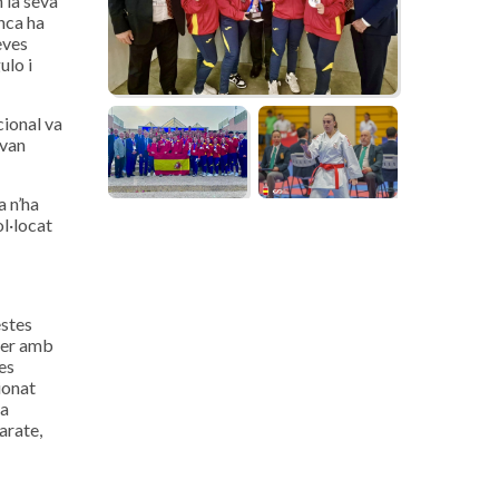
 la seva
nca ha
eves
ulo i
cional va
 van
a n’ha
ol·locat
estes
 fer amb
es
ionat
la
arate,