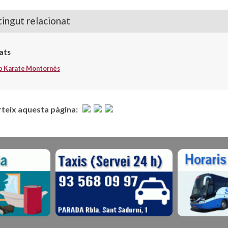
ingut relacionat
ats
b Karate Montornès
eix aquesta pàgina: