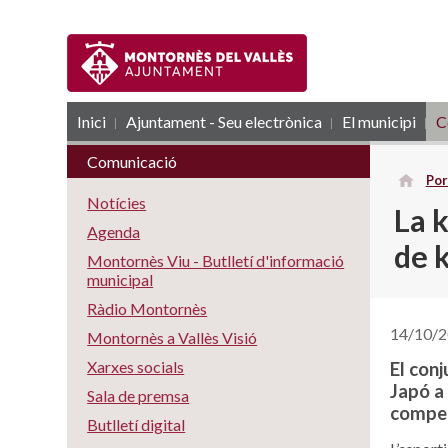
Inici
Ajuntament - Seu electrònica
RSS
El municipi
C
Comunicació
Por
Notícies
La 
Agenda
de 
Montornès Viu - Butlletí d'informació
municipal
Ràdio Montornès
14/10/
Montornès a Vallès Visió
Xarxes socials
El con
Japó a 
Sala de premsa
compet
Butlletí digital