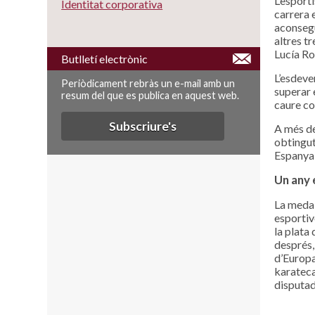
L’esport
Identitat corporativa
carrera 
aconsegu
altres t
Lucía Ro
Butlletí electrònic
L’esdeven
Periòdicament rebràs un e-mail amb un
superar 
resum del que es publica en aquest web.
caure co
Subscriure's
A més de
obtingut
Espanya 
Un any 
La medal
esportiv
la plata
després,
d’Europa
karateca
disputad