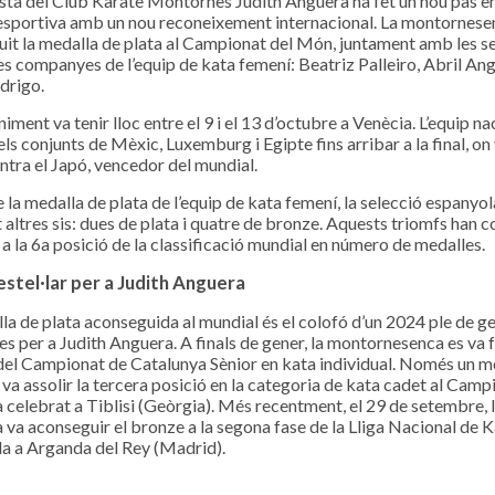
ista del Club Karate Montornès Judith Anguera ha fet un nou pas en
esportiva amb un nou reconeixement internacional. La montornese
it la medalla de plata al Campionat del Món, juntament amb les s
res companyes de l’equip de kata femení: Beatriz Palleiro, Abril Ang
drigo.
iment va tenir lloc entre el 9 i el 13 d’octubre a Venècia. L’equip na
els conjunts de Mèxic, Luxemburg i Egipte fins arribar a la final, on
ntra el Japó, vencedor del mundial.
 la medalla de plata de l’equip de kata femení, la selecció espanyol
 altres sis: dues de plata i quatre de bronze. Aquests triomfs han c
a la 6a posició de la classificació mundial en número de medalles.
estel·lar per a Judith Anguera
la de plata aconseguida al mundial és el colofó d’un 2024 ple de g
es per a Judith Anguera. A finals de gener, la montornesenca es va
 del Campionat de Catalunya Sènior en kata individual. Només un m
 va assolir la tercera posició en la categoria de kata cadet al Camp
 celebrat a Tiblisi (Geòrgia). Més recentment, el 29 de setembre, 
 va aconseguir el bronze a la segona fase de la Lliga Nacional de K
a a Arganda del Rey (Madrid).