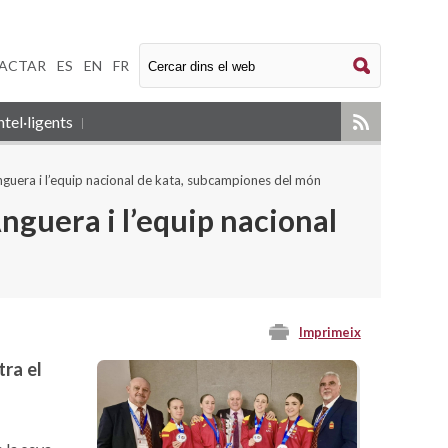
ACTAR
|
ES
|
EN
|
FR
tel·ligents
guera i l’equip nacional de kata, subcampiones del món
guera i l’equip nacional
Imprimeix
ra el