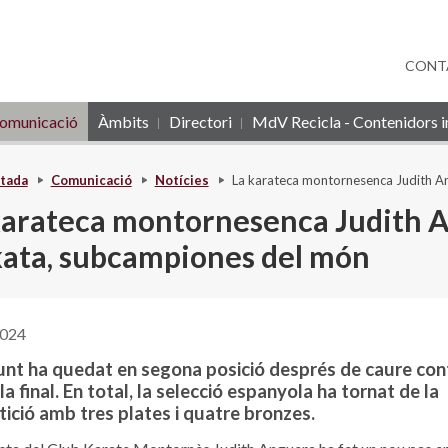
CONT
omunicació
Àmbits
Directori
MdV Recicla - Contenidors in
tada
Comunicació
Notícies
La karateca montornesenca Judith An
karateca montornesenca Judith An
kata, subcampiones del món
2024
junt ha quedat en segona posició després de caure cont
la final. En total, la selecció espanyola ha tornat de la
ició amb tres plates i quatre bronzes.