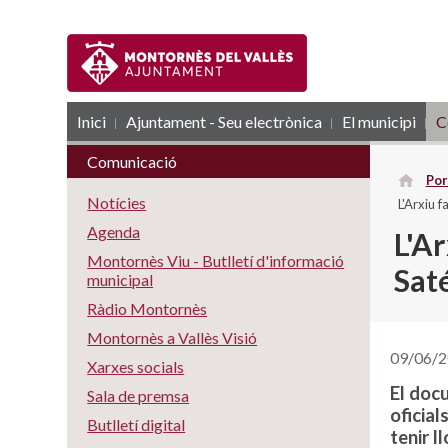
Inici
Ajuntament - Seu electrònica
RSS
El municipi
C
Comunicació
Por
Notícies
L'Arxiu f
Agenda
L'Ar
Montornès Viu - Butlletí d'informació
Saté
municipal
Ràdio Montornès
Montornès a Vallès Visió
09/06/
Xarxes socials
El doc
Sala de premsa
oficial
Butlletí digital
tenir l