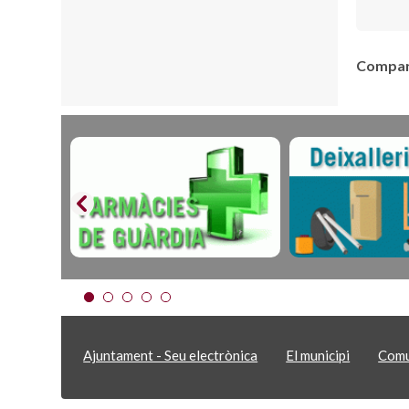
Compart
Ajuntament - Seu electrònica
El municipi
Comu