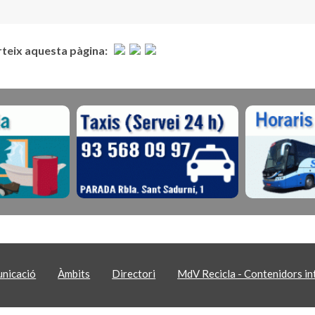
eix aquesta pàgina:
nicació
Àmbits
Directori
MdV Recicla - Contenidors int