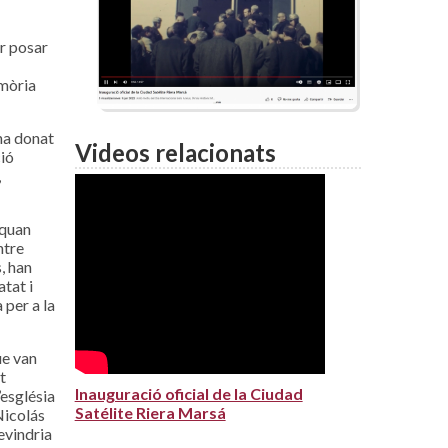
er posar
emòria
ha donat
Videos relacionats
ció
,
 quan
ntre
, han
atat i
 per a la
ue van
t
Inauguració oficial de la Ciudad
’església
Satélite Riera Marsá
Nicolás
evindria