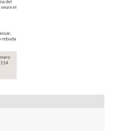
na del
 veure el
essar,
o rebuda
número
3 114