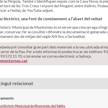
 de la Pèrgola. També s’identifiquen espais com la Casa Nova, la pla
el turó de les Tres Creus i el pont del Mogent, entre d’altres. Podeu
ncer a l'enllaç de YouTube adjunt.
ius històrics, una font de coneixement a l’abast del veïnat
Històric Municipal de Montornès és el servei que s’encarrega d’ingr
ar, conservar, fer accessible i difondre la documentació generada 
ntament des de mitjan del segle XIX fins a l’actualitat.
adania pot consultar gran part dels materials a la seu, ubicada al 
carrer de la Pau. Per a més informació podeu trucar als telèfons 9
 93 572 11 70, o bé enviar un correu electrònic a l’adreça
@montornes.cat
ingut relacionat
paments
iu Històric Municipal de Montornès del Vallès