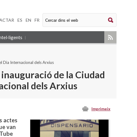
ACTAR
|
ES
|
EN
|
FR
tel·ligents
el Dia Internacional dels Arxius
a inauguració de la Ciudad
acional dels Arxius
Imprimeix
s actes
que van
ouTube