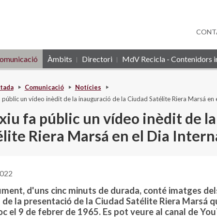
CONT
omunicació
Àmbits
Directori
MdV Recicla - Contenidors in
tada
Comunicació
Notícies
a públic un vídeo inèdit de la inauguració de la Ciudad Satélite Riera Marsá en 
xiu fa públic un vídeo inèdit de l
lite Riera Marsá en el Dia Intern
2022
ument, d'uns cinc minuts de durada, conté imatges del
s de la presentació de la Ciudad Satélite Riera Marsá 
loc el 9 de febrer de 1965. Es pot veure al canal de Y