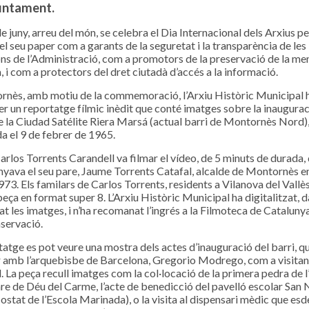
juntament.
e juny, arreu del món, se celebra el Dia Internacional dels Arxius p
 el seu paper com a garants de la seguretat i la transparència de les
ns de l’Administració, com a promotors de la preservació de la m
a, i com a protectors del dret ciutadà d’accés a la informació.
nès, amb motiu de la commemoració, l’Arxiu Històric Municipal 
er un reportatge fílmic inèdit que conté imatges sobre la inaugura
de la Ciudad Satélite Riera Marsá (actual barri de Montornès Nord)
a el 9 de febrer de 1965.
Carlos Torrents Carandell va filmar el vídeo, de 5 minuts de durada,
ava el seu pare, Jaume Torrents Catafal, alcalde de Montornès e
973. Els familars de Carlos Torrents, residents a Vilanova del Vallès
peça en format super 8. L’Arxiu Històric Municipal ha digitalitzat, d
at les imatges, i n’ha recomanat l’ingrés a la Filmoteca de Catalunya
servació.
tatge es pot veure una mostra dels actes d’inauguració del barri, q
amb l’arquebisbe de Barcelona, Gregorio Modrego, com a visitan
l. La peça recull imatges com la col·locació de la primera pedra de l
re de Déu del Carme, l’acte de benedicció del pavelló escolar San 
 costat de l’Escola Marinada), o la visita al dispensari mèdic que esd