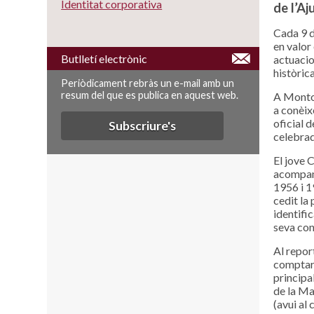
Identitat corporativa
de l’A
Cada 9 d
en valor
Butlletí electrònic
actuacio
històric
Periòdicament rebràs un e-mail amb un
resum del que es publica en aquest web.
A Montor
a conèix
oficial 
Subscriure's
celebrad
El jove 
acompany
1956 i 1
cedit la 
identific
seva con
Al repor
comptar 
principa
de la Ma
(avui al