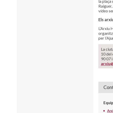
la plaça
Raiguer, 
vídeo se
Els arx
L’Arxiu 
organitz
per l’Aju
La ciut
10 del 
90 07 i
arxiu
Cont
Equi
Arx