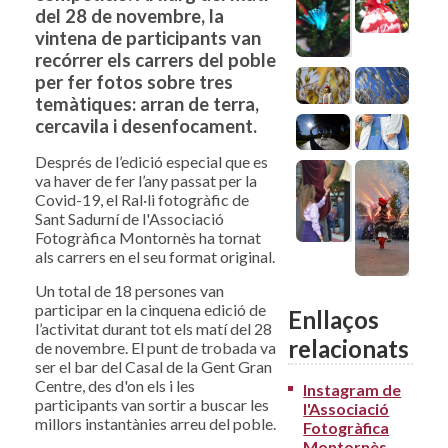
del 28 de novembre, la
vintena de participants van
recórrer els carrers del poble
per fer fotos sobre tres
temàtiques: arran de terra,
cercavila i desenfocament.
Després de l’edició especial que es
va haver de fer l’any passat per la
Covid-19, el Ral·li fotogràfic de
Sant Sadurní de l'Associació
Fotogràfica Montornès ha tornat
als carrers en el seu format original.
Un total de 18 persones van
participar en la cinquena edició de
Enllaços
l’activitat durant tot els matí del 28
relacionats
de novembre. El punt de trobada va
ser el bar del Casal de la Gent Gran
Centre, des d'on els i les
Instagram de
participants van sortir a buscar les
l'Associació
millors instantànies arreu del poble.
Fotogràfica
Montornès