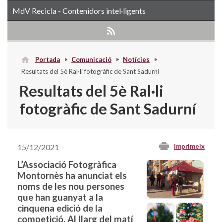
MdV Recicla - Contenidors intel·ligents
Portada
Comunicació
Notícies
Resultats del 5è Ral·li fotogràfic de Sant Sadurní
Resultats del 5è Ral·li
fotogràfic de Sant Sadurní
15/12/2021
Imprimeix
L’Associació Fotogràfica
Montornès ha anunciat els
noms de les nou persones
que han guanyat a la
cinquena edició de la
competició. Al llarg del matí