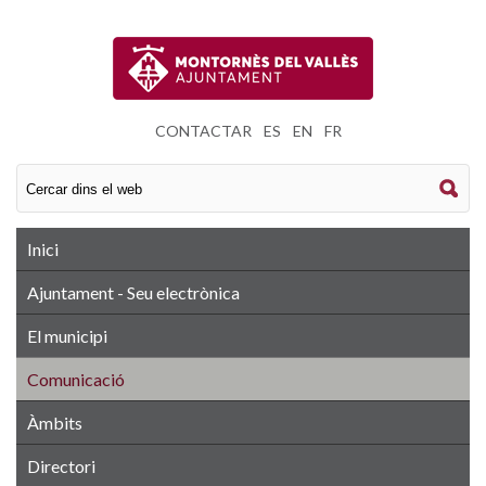
CONTACTAR
|
ES
|
EN
|
FR
Inici
Ajuntament - Seu electrònica
El municipi
Comunicació
Àmbits
Directori