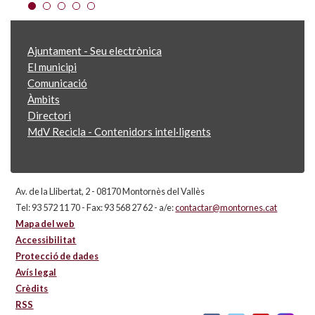
Ajuntament - Seu electrònica
El municipi
Comunicació
Àmbits
Directori
MdV Recicla - Contenidors intel·ligents
Av. de la Llibertat, 2 - 08170 Montornès del Vallès
Tel: 93 572 11 70 - Fax: 93 568 27 62 - a/e:
contactar@montornes.cat
Mapa del web
Accessibilitat
Protecció de dades
Avís legal
Crèdits
RSS