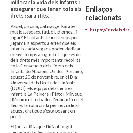
millorar la vida dels infants i
Enllaços
assegurar que tenen tots els
drets garantits.
relacionats
Padel, piscina, patinatge, karate,
https://jocdelsdret
musica, escacs, futbol, idiomes... i
jugar? Els infants tenen temps per
jugar? Els experts alerten que els
infants cada vegada poden dedicar
menys temps a jugar, tot i que és un
dels drets més importants recollits
en la Convenció dels Drets dels
Infants de Nacions Unides. Per això,
aquest 20 de novembre, en el Dia
Universal dels Drets dels Infants
(DUDI), els equips dels centres
infantils La Peixera i Pintor Mir, que
diàriament treballen l'educació en el
lleure, fan una crida per reivindicar
aquest dret que s'està posant en
perill.
El joc facilita que l’infant pugui
veure la vida de colors, optimista,