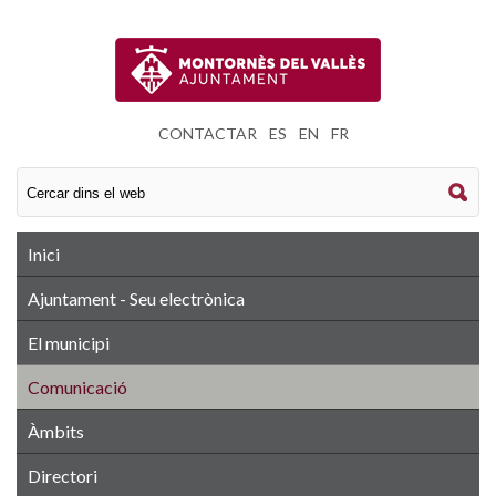
CONTACTAR
|
ES
|
EN
|
FR
Inici
Ajuntament - Seu electrònica
El municipi
Comunicació
Àmbits
Directori