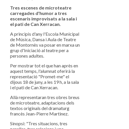
Tres escenes de microteatre
carregades d'humor a tres
escenaris improvisats a la sala i
el pati de Can Xerracan.
A principis d'any l'Escola Municipal
de Música, Dansa i Aula de Teatre
de Montornès va posar en marxa un
grup d'Iniciació al teatre per a
persones adultes.
Per mostrar tot el que han après en
aquest temps, l'alumnat oferirà la
representació "Promet-me" el
dijous 18 de juny, a les 19 h, a la sala
i el pati de Can Xerracan.
Allà representaran tres obres breus
de microteatre, adaptacions dels
textos originals del dramaturg
francès Jean-Pierre Martinez.
Sinopsi: "Tres situacions, tres
parelles, tres relacions i una