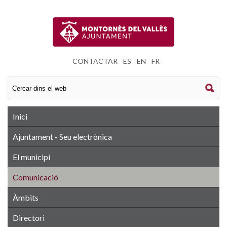
CONTACTAR
|
ES
|
EN
|
FR
Inici
Ajuntament - Seu electrònica
El municipi
Comunicació
Àmbits
Directori