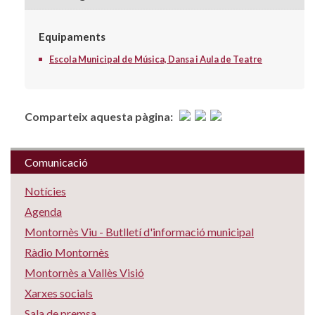
Equipaments
Escola Municipal de Música, Dansa i Aula de Teatre
Comparteix aquesta pàgina:
Comunicació
Notícies
Agenda
Montornès Viu - Butlletí d'informació municipal
Ràdio Montornès
Montornès a Vallès Visió
Xarxes socials
Sala de premsa