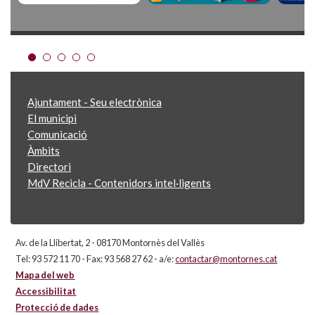
Ajuntament - Seu electrònica
El municipi
Comunicació
Àmbits
Directori
MdV Recicla - Contenidors intel·ligents
Av. de la Llibertat, 2 - 08170 Montornès del Vallès
Tel: 93 572 11 70 - Fax: 93 568 27 62 - a/e:
contactar@montornes.cat
Mapa del web
Accessibilitat
Protecció de dades