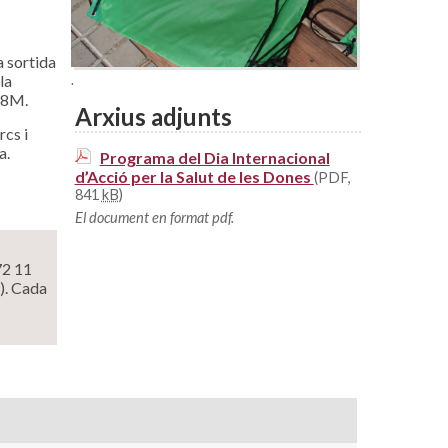
a sortida
la
.
 28M.
Arxius adjunts
cs i
a.
Programa del Dia Internacional
d’Acció per la Salut de les Dones
(PDF,
841
kB
)
El document en format pdf.
72 11
). Cada