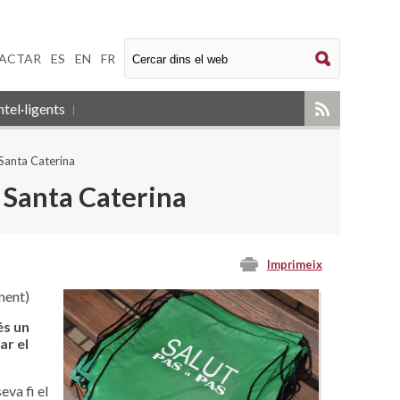
ACTAR
|
ES
|
EN
|
FR
tel·ligents
e Santa Caterina
de Santa Caterina
Imprimeix
ment)
és un
ar el
eva fi el