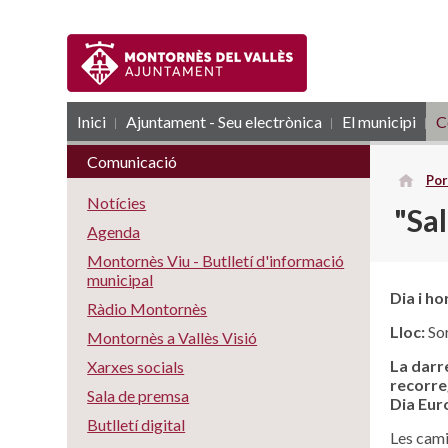
Inici
Ajuntament - Seu electrònica
RSS
El municipi
C
Comunicació
Por
Notícies
"Sal
Agenda
Montornès Viu - Butlletí d'informació
municipal
Dia i ho
Ràdio Montornès
Lloc:
Sor
Montornès a Vallès Visió
La darr
Xarxes socials
recorre
Sala de premsa
Dia Eur
Butlletí digital
Les cami