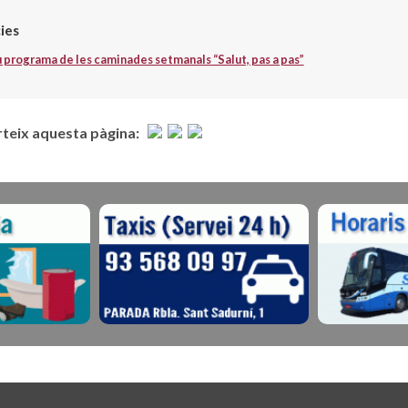
ies
 programa de les caminades setmanals “Salut, pas a pas”
eix aquesta pàgina: