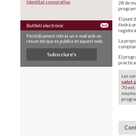
Identitat corporativa
28 de ma
programa
El punt 
tindrà u
Butlletí electrònic
regidora
Periòdicament rebràs un e-mail amb un
La propo
resum del que es publica en aquest web.
comptar
Subscriure's
El progr
practica
Les sor
salut
70 ext.
nou/no
program
Cont