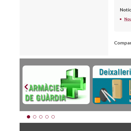
Notíc
Nou
Compart