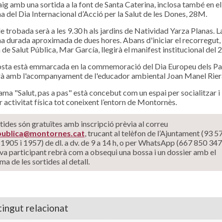
ig amb una sortida a la font de Santa Caterina, inclosa també en el
 del Dia Internacional d’Acció per la Salut de les Dones, 28M.
de trobada serà a les 9.30 h als jardins de Natividad Yarza Planas. L
na durada aproximada de dues hores. Abans d'iniciar el recorregut, 
 de Salut Pública, Mar García, llegirà el manifest institucional del
sta està emmarcada en la commemoració del Dia Europeu dels Par
à amb l'acompanyament de l'educador ambiental Joan Manel Rier
ama "Salut, pas a pas" està concebut com un espai per socialitzar i
r activitat física tot coneixent l’entorn de Montornès.
tides són gratuïtes amb inscripció prèvia al correu
.publica@montornes.cat
, trucant al telèfon de l’Ajuntament (93 5
 1905 i 1957) de dl. a dv. de 9 a 14 h, o per WhatsApp (667 850 347
va participant rebrà com a obsequi una bossa i un dossier amb el
a de les sortides al detall.
ingut relacionat