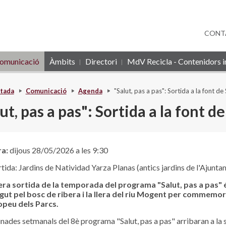
CONT
omunicació
Àmbits
Directori
MdV Recicla - Contenidors in
tada
Comunicació
Agenda
"Salut, pas a pas": Sortida a la font d
ut, pas a pas": Sortida a la font 
ra:
dijous 28/05/2026 a les 9:30
tida: Jardins de Natividad Yarza Planas (antics jardins de l'Ajunta
era sortida de la temporada del programa "Salut, pas a pas" 
gut pel bosc de ribera i la llera del riu Mogent per commemor
opeu dels Parcs.
nades setmanals del 8è programa "Salut, pas a pas" arribaran a la s