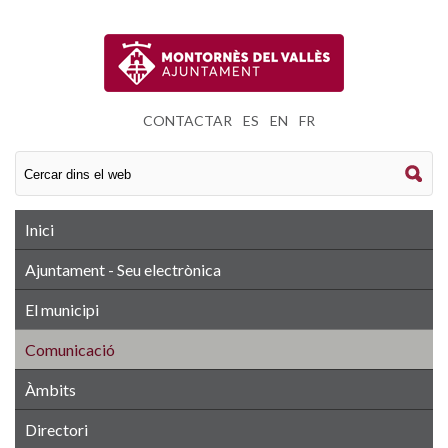
CONTACTAR
|
ES
|
EN
|
FR
Inici
Ajuntament - Seu electrònica
El municipi
Comunicació
Àmbits
Directori