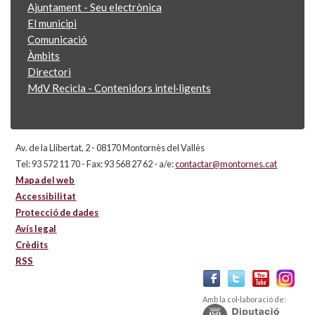
Ajuntament - Seu electrònica
El municipi
Comunicació
Àmbits
Directori
MdV Recicla - Contenidors intel·ligents
Av. de la Llibertat, 2 - 08170 Montornès del Vallès
Tel: 93 572 11 70 - Fax: 93 568 27 62 - a/e:
contactar@montornes.cat
Mapa del web
Accessibilitat
Protecció de dades
Avís legal
Crèdits
RSS
Amb la col·laboració de: