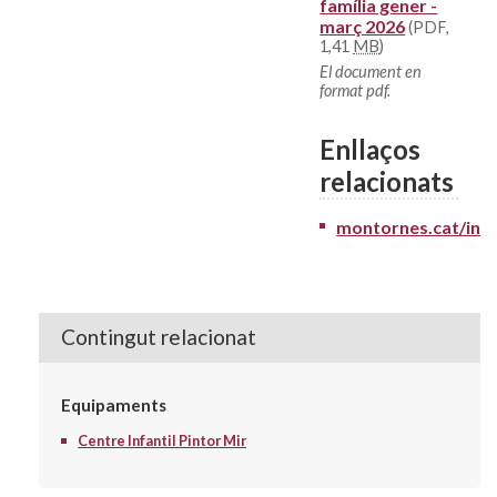
família gener -
març 2026
(PDF,
1,41
MB
)
El document en
format pdf.
Enllaços
relacionats
montornes.cat/ins
Contingut relacionat
Equipaments
Centre Infantil Pintor Mir