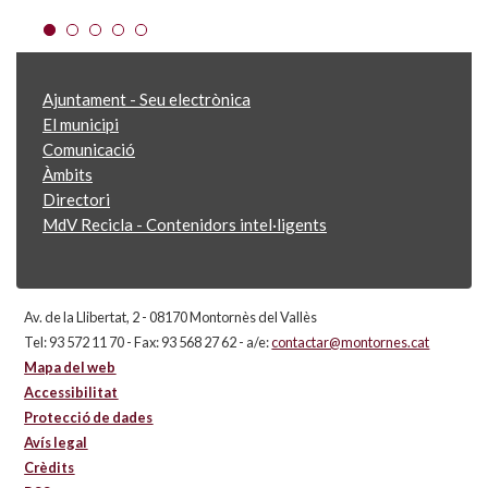
Ajuntament - Seu electrònica
El municipi
Comunicació
Àmbits
Directori
MdV Recicla - Contenidors intel·ligents
Av. de la Llibertat, 2 - 08170 Montornès del Vallès
Tel: 93 572 11 70 - Fax: 93 568 27 62 - a/e:
contactar@montornes.cat
Mapa del web
Accessibilitat
Protecció de dades
Avís legal
Crèdits