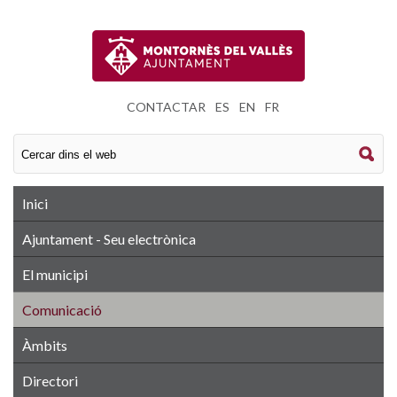
CONTACTAR
|
ES
|
EN
|
FR
Inici
Ajuntament - Seu electrònica
El municipi
Comunicació
Àmbits
Directori