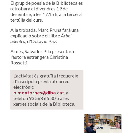
El grup de poesia de la Biblioteca es
retrobarà el divendres 19 de
desembre, a les 17.15 h, a la tercera
tertúlia del curs.
A la trobada, Marc Pruna farà una
explicació sobre el llibre
Árbol
adentro
, d'Octavio Paz.
A més, Salvador Pila presentarà
l'autora estrangera Christina
Rossetti.
L'activitat és gratuïta i requereix
d'inscripció prèvia al correu
electrònic
b.montornes@diba.cat
, al
telèfon 93 568 65 30 o a les
xarxes socials de la Biblioteca.