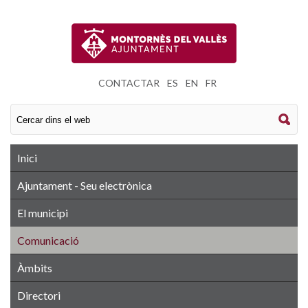
CONTACTAR
|
ES
|
EN
|
FR
Inici
Ajuntament - Seu electrònica
El municipi
Comunicació
Àmbits
Directori