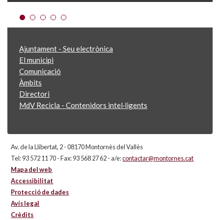
Ajuntament - Seu electrònica
El municipi
Comunicació
Àmbits
Directori
MdV Recicla - Contenidors intel·ligents
Av. de la Llibertat, 2 - 08170 Montornès del Vallès
Tel: 93 572 11 70 - Fax: 93 568 27 62 - a/e:
contactar@montornes.cat
Mapa del web
Accessibilitat
Protecció de dades
Avís legal
Crèdits