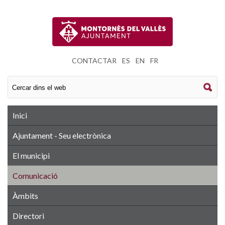
CONTACTAR
|
ES
|
EN
|
FR
Inici
Ajuntament - Seu electrònica
El municipi
Comunicació
Àmbits
Directori