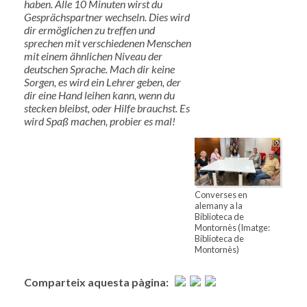
haben. Alle 10 Minuten wirst du
Gesprächspartner wechseln. Dies wird
dir ermöglichen zu treffen und
sprechen mit verschiedenen Menschen
mit einem ähnlichen Niveau der
deutschen Sprache. Mach dir keine
Sorgen, es wird ein Lehrer geben, der
dir eine Hand leihen kann, wenn du
stecken bleibst, oder Hilfe brauchst. Es
wird Spaß machen, probier es mal!
Converses en
alemany a la
Biblioteca de
Montornès (Imatge:
Biblioteca de
Montornès)
Comparteix aquesta pàgina: