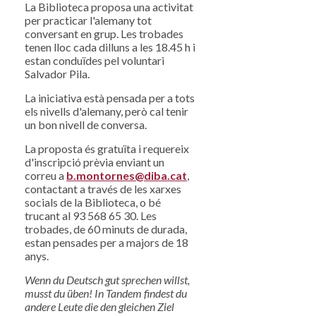
La Biblioteca proposa una activitat
per practicar l'alemany tot
conversant en grup. Les trobades
tenen lloc cada dilluns a les 18.45 h i
estan conduïdes pel voluntari
Salvador Pila.
La iniciativa està pensada per a tots
els nivells d'alemany, però cal tenir
un bon nivell de conversa.
La proposta és gratuïta i requereix
d'inscripció prèvia enviant un
correu a
b.montornes@diba.cat
,
contactant a través de les xarxes
socials de la Biblioteca, o bé
trucant al 93 568 65 30. Les
trobades, de 60 minuts de durada,
estan pensades per a majors de 18
anys.
Wenn du Deutsch gut sprechen willst,
musst du üben! In Tandem findest du
andere Leute die den gleichen Ziel