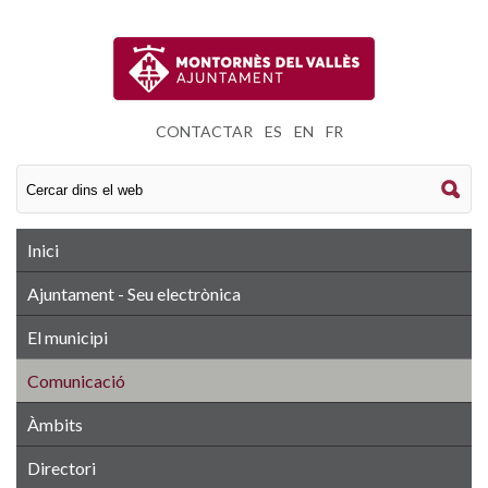
CONTACTAR
|
ES
|
EN
|
FR
Inici
Ajuntament - Seu electrònica
El municipi
Comunicació
Àmbits
Directori