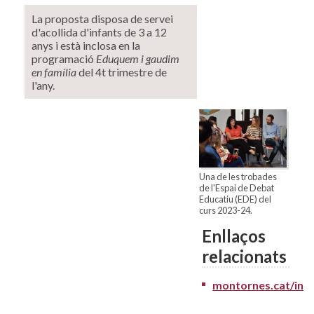
La proposta disposa de servei
d'acollida d'infants de 3 a 12
anys i està inclosa en la
programació
Eduquem i gaudim
en família
del 4t trimestre de
l'any.
Una de les trobades
de l'Espai de Debat
Educatiu (EDE) del
curs 2023-24.
Enllaços
relacionats
montornes.cat/ins