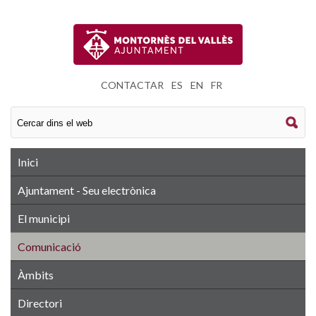
CONTACTAR
|
ES
|
EN
|
FR
Inici
Ajuntament - Seu electrònica
El municipi
Comunicació
Àmbits
Directori