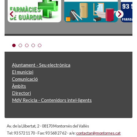
Ajuntament - Seu electrònica
El municipi
Comunicació
Àmbits
Directori
MdV Recicla - Contenidors intel·ligents
Av. de la Llibertat, 2 - 08170 Montornès del Vallès
Tel: 93 572 11 70 - Fax: 93 568 27 62 - a/e:
contactar@montornes.cat