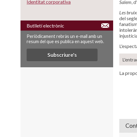
Identitat corporativa
Salem
, 
Les brui
del segle
fanatism
Butlletí electrònic
intoleràn
injustíc
Periòdicament rebràs un e-mail amb un
resum del que es publica en aquest web.
L'espect
Subscriure's
L'entra
La propo
Cont