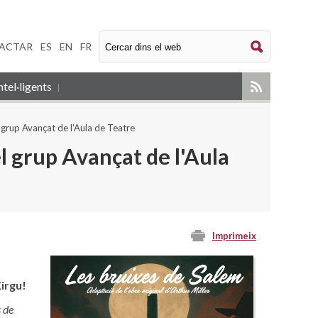
ACTAR
|
ES
|
EN
|
FR
tel·ligents
 grup Avançat de l'Aula de Teatre
l grup Avançat de l'Aula
Imprimeix
Xirgu!
 de