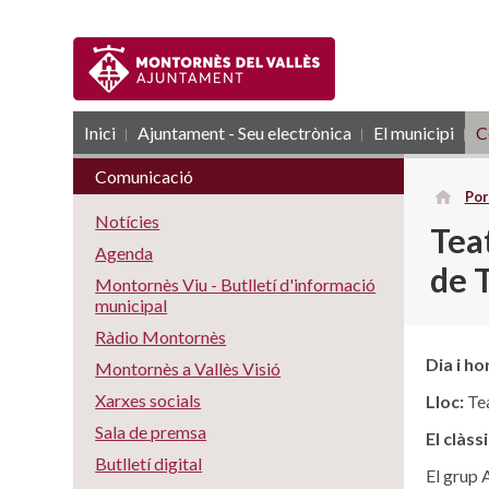
Inici
Ajuntament - Seu electrònica
RSS
El municipi
C
Comunicació
Por
Notícies
Teat
Agenda
de 
Montornès Viu - Butlletí d'informació
municipal
Ràdio Montornès
Dia i ho
Montornès a Vallès Visió
Xarxes socials
Lloc:
Tea
Sala de premsa
El clàss
Butlletí digital
El grup 