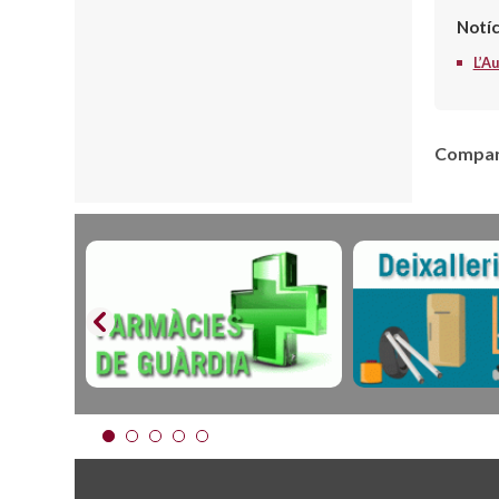
Notíc
L’A
Compart