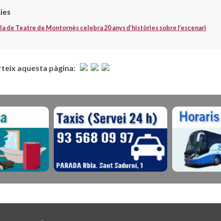
ies
ula de Teatre de Montornès celebra 20 anys d’històries sobre l’escenari
eix aquesta pàgina: