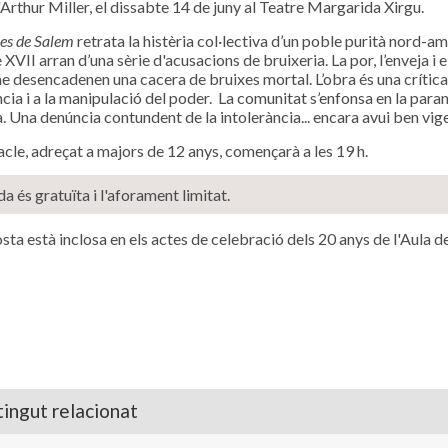
d'Arthur Miller, el dissabte 14 de juny al Teatre Margarida Xirgu.
xes de Salem
retrata la histèria col·lectiva d’un poble purità nord-a
 XVII arran d’una sèrie d'acusacions de bruixeria. La por, l’enveja i e
e desencadenen una cacera de bruixes mortal. L’obra és una crítica 
cia i a la manipulació del poder. La comunitat s’enfonsa en la parano
ia. Una denúncia contundent de la intolerància... encara avui ben vig
acle, adreçat a majors de 12 anys, començarà a les 19 h.
da és gratuïta i l'aforament limitat.
sta està inclosa en els actes de celebració dels 20 anys de l'Aula d
ingut relacionat