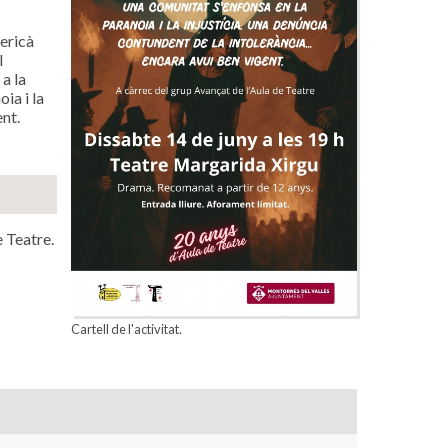
mericà
l
a la
ia i la
ent.
e Teatre.
Cartell de l'activitat.