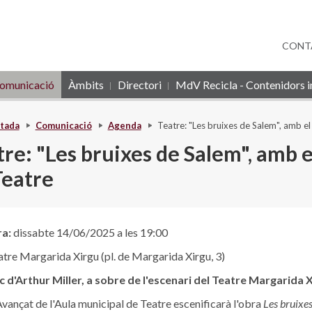
CONT
omunicació
Àmbits
Directori
MdV Recicla - Contenidors in
tada
Comunicació
Agenda
Teatre: "Les bruixes de Salem", amb el
re: "Les bruixes de Salem", amb e
Teatre
ra:
dissabte 14/06/2025 a les 19:00
tre Margarida Xirgu (pl. de Margarida Xirgu, 3)
ic d'Arthur Miller, a sobre de l'escenari del Teatre Margarida 
Avançat de l'Aula municipal de Teatre escenificarà l'obra
Les bruixes