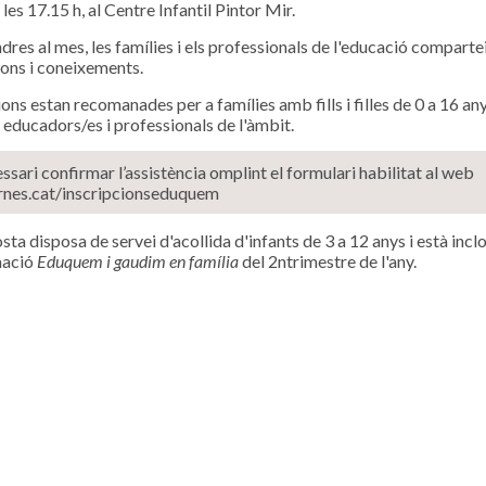
a les 17.15 h, al Centre Infantil Pintor Mir.
dres al mes, les famílies i els professionals de l'educació comparte
ons i coneixements.
ons estan recomanades per a famílies amb fills i filles de 0 a 16 any
 educadors/es i professionals de l'àmbit.
ssari confirmar l’assistència omplint el formulari habilitat al web
nes.cat/inscripcionseduquem
ta disposa de servei d'acollida d'infants de 3 a 12 anys i està inclo
mació
Eduquem i gaudim en família
del 2ntrimestre de l'any.