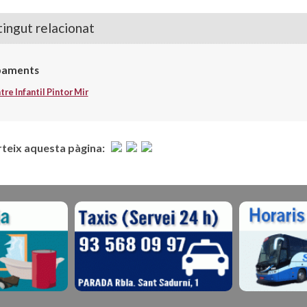
ingut relacionat
paments
re Infantil Pintor Mir
eix aquesta pàgina: