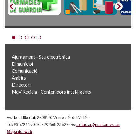
Ajuntament - Seu electrònica
El municipi
Comunicació
Àmbits
Directori
MdV Recicla - Contenidors intel·ligents
Av. de la Llibertat, 2 - 08170 Montornès del Vallès
Tel: 93 572 11 70 - Fax: 93 568 27 62 - a/e:
contactar@montornes.cat
Mapa del web