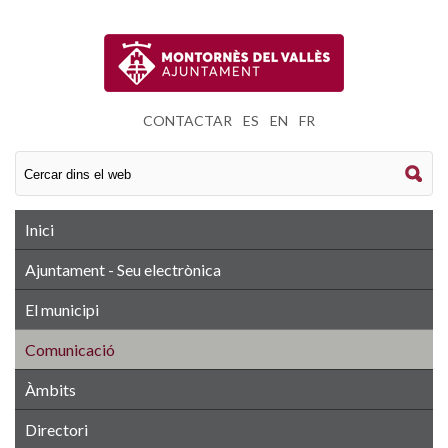
CONTACTAR
|
ES
|
EN
|
FR
Inici
Ajuntament - Seu electrònica
El municipi
Comunicació
Àmbits
Directori