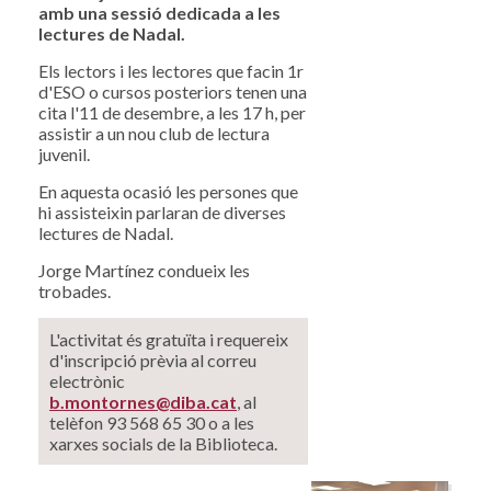
amb una sessió dedicada a les
lectures de Nadal.
Els lectors i les lectores que facin 1r
d'ESO o cursos posteriors tenen una
cita l'11 de desembre, a les 17 h, per
assistir a un nou club de lectura
juvenil.
En aquesta ocasió les persones que
hi assisteixin parlaran de diverses
lectures de Nadal.
Jorge Martínez condueix les
trobades.
L'activitat és gratuïta i requereix
d'inscripció prèvia al correu
electrònic
b.montornes@diba.cat
, al
telèfon 93 568 65 30 o a les
xarxes socials de la Biblioteca.