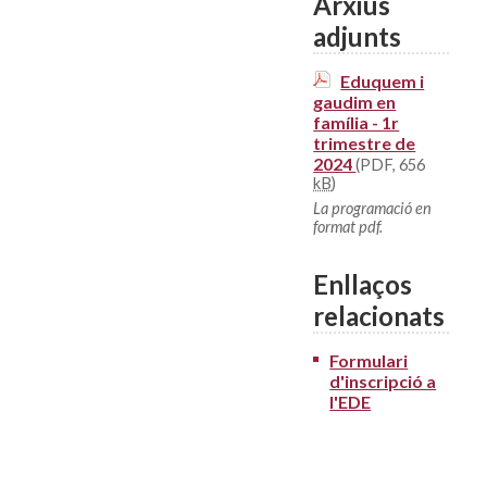
Arxius
adjunts
Eduquem i
gaudim en
família - 1r
trimestre de
2024
(PDF, 656
kB
)
La programació en
format pdf.
Enllaços
relacionats
Formulari
d'inscripció a
l'EDE