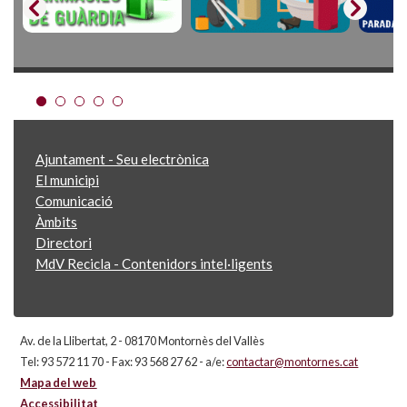
Ajuntament - Seu electrònica
El municipi
Comunicació
Àmbits
Directori
MdV Recicla - Contenidors intel·ligents
Av. de la Llibertat, 2 - 08170 Montornès del Vallès
Tel: 93 572 11 70 - Fax: 93 568 27 62 - a/e:
contactar@montornes.cat
Mapa del web
Accessibilitat