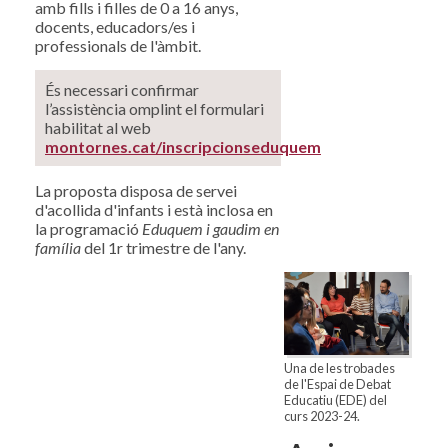
amb fills i filles de 0 a 16 anys,
docents, educadors/es i
professionals de l'àmbit.
És necessari confirmar
l’assistència omplint el formulari
habilitat al web
montornes.cat/inscripcionseduquem
La proposta disposa de servei
d'acollida d'infants i està inclosa en
la programació
Eduquem i gaudim en
família
del 1r trimestre de l'any.
Una de les trobades
de l'Espai de Debat
Educatiu (EDE) del
curs 2023-24.