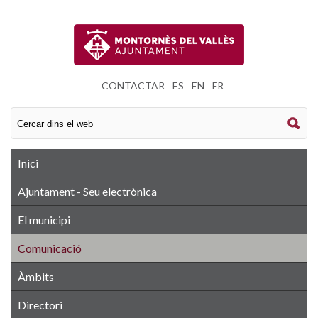
CONTACTAR
|
ES
|
EN
|
FR
Inici
Ajuntament - Seu electrònica
El municipi
Comunicació
Àmbits
Directori