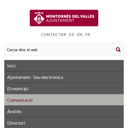
CONTACTAR
|
ES
|
EN
|
FR
Inici
Ajuntament - Seu electrònica
El municipi
Comunicació
Àmbits
Directori