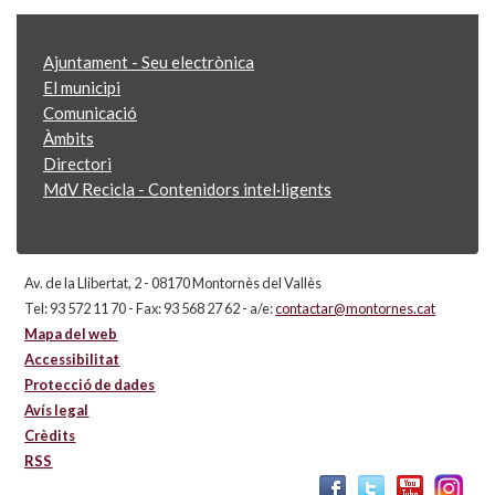
Ajuntament - Seu electrònica
El municipi
Comunicació
Àmbits
Directori
MdV Recicla - Contenidors intel·ligents
Av. de la Llibertat, 2 - 08170 Montornès del Vallès
Tel: 93 572 11 70 - Fax: 93 568 27 62 - a/e:
contactar@montornes.cat
Mapa del web
Accessibilitat
Protecció de dades
Avís legal
Crèdits
RSS