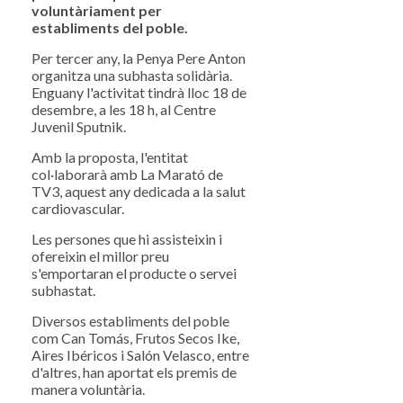
voluntàriament per
establiments del poble.
Per tercer any, la Penya Pere Anton
organitza una subhasta solidària.
Enguany l'activitat tindrà lloc 18 de
desembre, a les 18 h, al Centre
Juvenil Sputnik.
Amb la proposta, l'entitat
col·laborarà amb La Marató de
TV3, aquest any dedicada a la salut
cardiovascular.
Les persones que hi assisteixin i
ofereixin el millor preu
s'emportaran el producte o servei
subhastat.
Diversos establiments del poble
com Can Tomás, Frutos Secos Ike,
Aires Ibéricos i Salón Velasco, entre
d'altres, han aportat els premis de
manera voluntària.