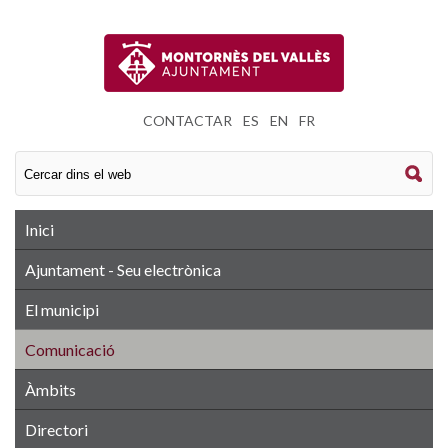
CONTACTAR
|
ES
|
EN
|
FR
Inici
Ajuntament - Seu electrònica
El municipi
Comunicació
Àmbits
Directori